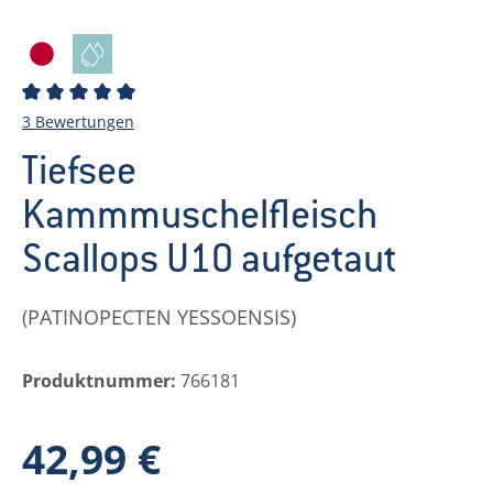
Durchschnittliche Bewertung von 5 von 5 Sternen
3 Bewertungen
Tiefsee
Kammmuschelfleisch
Scallops U10 aufgetaut
(PATINOPECTEN YESSOENSIS)
Produktnummer:
766181
Regulärer Preis:
42,99 €