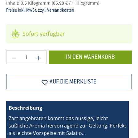
Inhalt:
0.5 Kilogramm
(85,98 € / 1 Kilogramm)
Preise inkl. MwSt. zzgl. Versandkosten
Sofort verfügbar
Produkt Anzahl: Gib den gewünschten Wer
IN DEN WARENKORB
AUF DIE MERKLISTE
Beschreibung
Zart angebraten kommt das nussige, leicht
süßliche Aroma hervorragend zur Geltung. Perfekt
als leichte Vorspeise mit Salat o…
Mehr