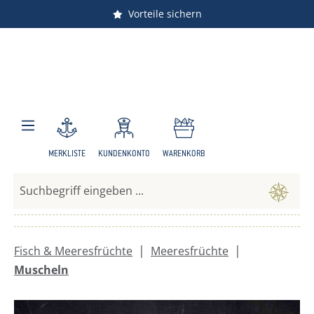
Versandkostenfrei ab 150 €
Vorteile sichern
Zum Hauptinhalt springen
MERKLISTE
KUNDENKONTO
WARENKORB
|
|
Fisch & Meeresfrüchte
Meeresfrüchte
Muscheln
Bildergalerie überspringen