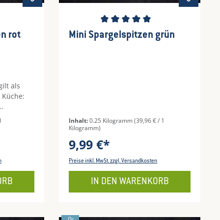
wertung von 4.45 von 5 Sternen
Durchschnittliche Bewertung von 5 
n rot
Mini Spargelspitzen grün
lt als
n Küche:
em
1
Inhalt:
0.25 Kilogramm
(39,96 € / 1
en
Kilogramm)
 die
9,99 €*
e sich
 Pizza,
n
Preise inkl. MwSt. zzgl. Versandkosten
ichte –
e in
ORB
IN DEN WARENKORB