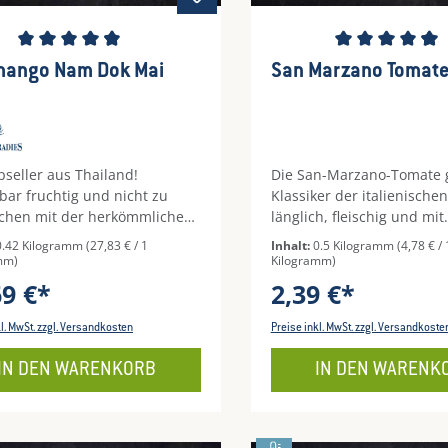
schnittliche Bewertung von 4.78 von 5 Sternen
Durchschnittliche Be
mango Nam Dok Mai
San Marzano Tomate
pseller aus Thailand!
Die San-Marzano-Tomate gi
bar fruchtig und nicht zu
Klassiker der italienische
ichen mit der herkömmlichen
länglich, fleischig und mit
!
intensivem, ausgewogen
0.42 Kilogramm
(27,83 € / 1
Inhalt:
0.5 Kilogramm
(4,78 € / 
Tomatenaroma. Durch ihr
mm)
Kilogramm)
geringen Samenanteil und
69 €*
2,39 €*
angenehme Süße eignet si
besonders gut für Saucen,
kl. MwSt. zzgl. Versandkosten
Preise inkl. MwSt. zzgl. Versandkoste
Pasta und geschmorte Ger
aromatisch, sämig und „wi
IN DEN WARENKORB
IN DEN WARENK
Italien“.