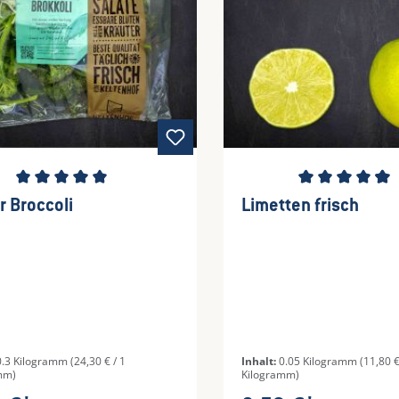
schnittliche Bewertung von 5 von 5 Sternen
Durchschnittliche Be
r Broccoli
Limetten frisch
0.3 Kilogramm
(24,30 € / 1
Inhalt:
0.05 Kilogramm
(11,80 €
mm)
Kilogramm)