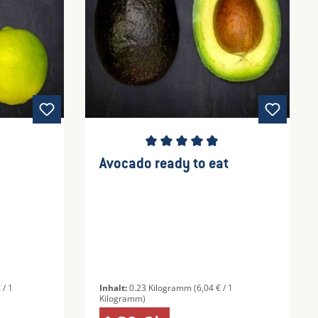
wertung von 4.5 von 5 Sternen
Durchschnittliche Bewertung von 4.
Avocado ready to eat
 / 1
Inhalt:
0.23 Kilogramm
(6,04 € / 1
Kilogramm)