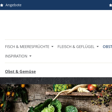
Angebote
m Hauptinhalt springen
Zur Suche springen
Zur Hauptnavigation springen
FISCH & MEERESFRÜCHTE
FLEISCH & GEFLÜGEL
OBST
INSPIRATION
Obst & Gemüse