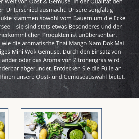
r Welt von Obst & Gemüse, in der Qualität den
n Unterschied ausmacht. Unsere sorgfältig
dukte stammen sowohl vom Bauern um die Ecke
rsee – sie sind stets etwas Besonderes und der
 herkömmlichen Produkten ist unübersehbar.
n wie die aromatische Thai Mango Nam Dok Mai
iges Mini Wok Gemüse. Durch den Einsatz von
riander oder das Aroma von Zitronengras wird
nderbar abgerundet. Entdecken Sie die Fülle an
e Ihnen unsere Obst- und Gemüseauswahl bietet.