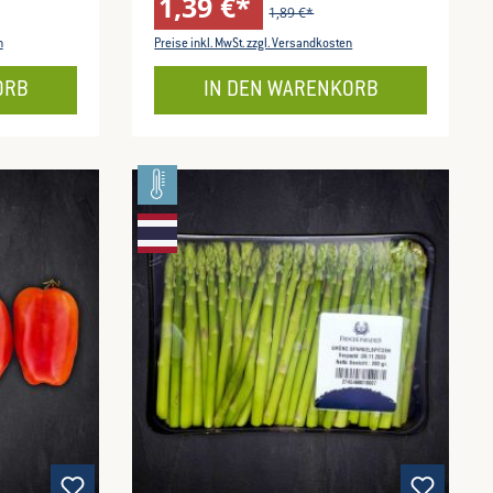
1,39 €*
1,89 €*
n
Preise inkl. MwSt. zzgl. Versandkosten
ORB
IN DEN WARENKORB