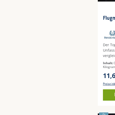
Durch
Flug
Der To
Unfass
vergle
Mango
Inhalt:
Kilogra
11,
Preise in