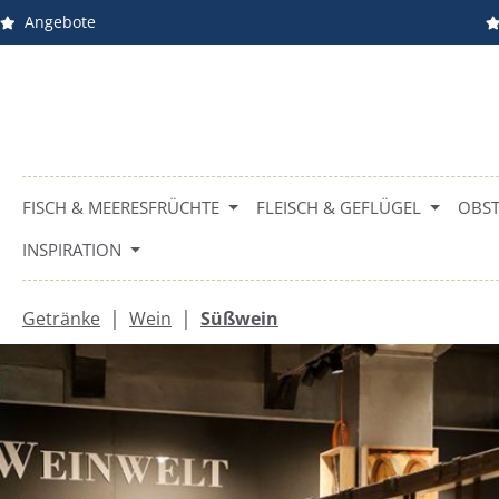
Angebote
m Hauptinhalt springen
Zur Suche springen
Zur Hauptnavigation springen
FISCH & MEERESFRÜCHTE
FLEISCH & GEFLÜGEL
OBST
INSPIRATION
|
|
Getränke
Wein
Süßwein