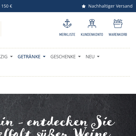
 150 €
Nachhaltiger Versand
MERKLISTE
KUNDENKONTO
WARENKORB
IG
GETRÄNKE
GESCHENKE
NEU
in - entdecken Sie
ielfalt süßer Weine