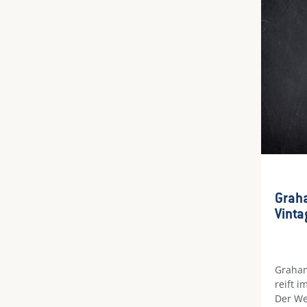
einfac
Graha
Vinta
Graham
reift i
Der We