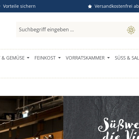
Vorteile sichern
Versandkostenfrei ab
 & GEMÜSE
FEINKOST
VORRATSKAMMER
SÜSS & SALZ
Süßwe
die V