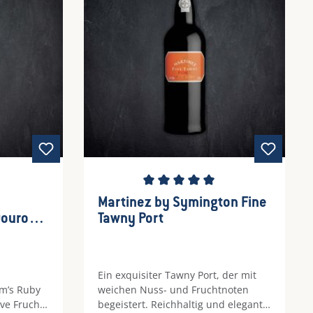
it einer
en Süße
tungOb als
 einfach
 – Graham’s
rfekte
Momente.
Durchschnittliche Bewertung von 5 
Martinez by Symington Fine
Douro
Tawny Port
Ein exquisiter Tawny Port, der mit
m’s Ruby
weichen Nuss- und Fruchtnoten
ve Frucht,
begeistert. Reichhaltig und elegant