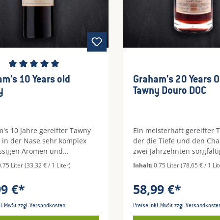
himmelkäse oder klassischen
ts wie Tiramisu und Crème
.
schnittliche Bewertung von 5 von 5 Sternen
m's 10 Years old
Graham's 20 Years O
y
Tawny Douro DOC
's 10 Jahre gereifter Tawny
Ein meisterhaft gereifter 
st in der Nase sehr komplex
der die Tiefe und den Cha
ssigen Aromen und
zwei Jahrzehnten sorgfälti
rten Früchten. Am Gaumen
und Reifung
0.75 Liter
(33,32 € / 1 Liter)
Inhalt:
0.75 Liter
(78,65 € / 1 Lit
ie Fortsetzung mit Noten von
widerspiegelt.Vinifikation
, süßen Früchten und
traditioneller Portwein-M
99 €*
58,99 €*
ll. Schön konzentriert im
vinifiziert und über 20 Jah
ack mit langem Abgang.
Eichenfässern gereift, um
kl. MwSt. zzgl. Versandkosten
Preise inkl. MwSt. zzgl. Versandkoste
charakteristische Tawny-