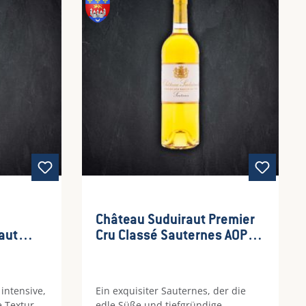
wertung von 5 von 5 Sternen
Château Suduiraut Premier
aut
Cru Classé Sauternes AOP
5l
Bordeaux
 intensive,
Ein exquisiter Sauternes, der die
 Textur,
edle Süße und tiefgründige