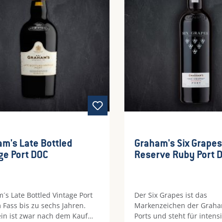
h pur.
samtig und geschmeidig, m
perfekten Balance zwisch
und Würze.Speisenbeglei
Aperitif, zu Desserts oder
als Genuss für sich allein
Fine Tawny Port ist der pe
Begleiter für besondere 
m's Late Bottled
Graham's Six Grapes
ge Port DOC
Reserve Ruby Port 
DOC
´s Late Bottled Vintage Port
Der Six Grapes ist das
m Fass bis zu sechs Jahren.
Markenzeichen der Graha
in ist zwar nach dem Kauf
Ports und steht für intensi