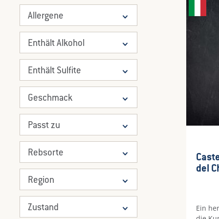
Allergene
Enthält Alkohol
Enthält Sulfite
Geschmack
Passt zu
Rebsorte
Caste
del C
0,375
Region
Zustand
Ein he
die Ku