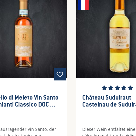
Durchschnittliche Be
llo di Meleto Vin Santo
Château Suduiraut
hianti Classico DOC
Castelnau de Suduir
 Liter Flasche
Sauternes AOP 0,37
rausragender Vin Santo, der
Dieser Wein entfaltet eine
nst der toskanischen
süße Aromatik und seidige