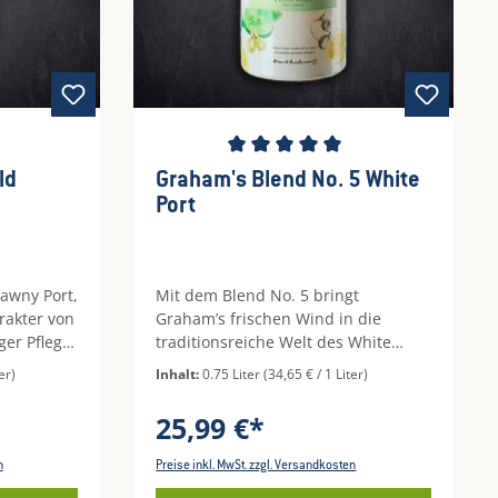
Durchschnittliche Bewertung von 5 
ld
Graham's Blend No. 5 White
Port
Tawny Port,
Mit dem Blend No. 5 bringt
rakter von
Graham’s frischen Wind in die
ger Pflege
traditionsreiche Welt des White
Ports. Die Cuvée aus den beiden
er)
Inhalt:
0.75 Liter
(34,65 € / 1 Liter)
Nach
autochthonen Rebsorten Malvasia
ethode
Fina und Moscatel Galego zeigt sich
25,99 €*
re in
aromatisch, floral und angenehm
 seine
trocken – eine moderne
n
Preise inkl. MwSt. zzgl. Versandkosten
Farbe und
Interpretation, die pur ebenso