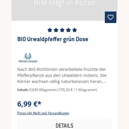
Durchschnittliche Bewertung von 5 von 5 Ste
BIO Urwaldpfeffer grün Dose
Nach BIO-Richtlinien verarbeitete Früchte der
Pfefferpflanze aus den Urwäldern Indiens. Die
Körner wachsen völlig naturbelassen heran,
werden von Hand geerntet und anschließend
Inhalt:
0.045 Kilogramm
(155,33 € / 1 Kilogramm)
sonnengetrocknet. Urwald Pfeffer ist
mittelscharf und hat ein warmes, vielschichtiges
6,99 €*
Aroma.
Preise inkl. MwSt. zzgl. Versandkosten
DETAILS