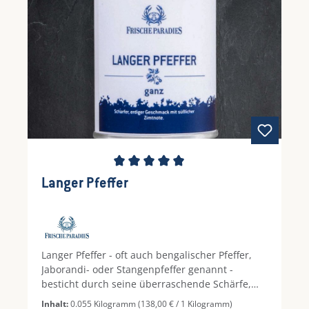
Durchschnittliche Bewertung von 5 von 5 Ste
Langer Pfeffer
Langer Pfeffer - oft auch bengalischer Pfeffer,
Jaborandi- oder Stangenpfeffer genannt -
besticht durch seine überraschende Schärfe,
die dennoch leicht süßlich und würzig ist. Er
Inhalt:
0.055 Kilogramm
(138,00 € / 1 Kilogramm)