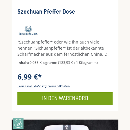
Szechuan Pfeffer Dose
"Szechuanpfeffer" oder wie ihn auch viele
nennen "Sichuanpfeffer" ist der altbekannte
Scharfmacher aus dem fernöstlichen China. Der
Geschmack, der nach ganz leicht dem von
Inhalt:
0.038 Kilogramm
(183,95 € / 1 Kilogramm)
Zitrone ähnelt, wird angenehm auf Ihrer Zunge
prickeln. Passt perfekt zu Schweine- oder
6,99 €*
Rinderfleisch.
Preise inkl. MwSt. zzgl. Versandkosten
IN DEN WARENKORB