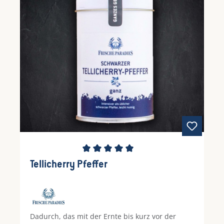
Durchschnittliche Bewertung von 5 von 5 Ste
Tellicherry Pfeffer
Dadurch, das mit der Ernte bis kurz vor der