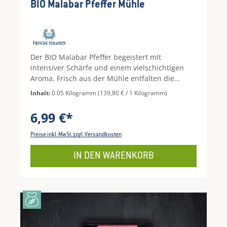
Durchschnittliche Bewertung von 5 von 5 Ste
BIO Malabar Pfeffer Mühle
Der BIO Malabar Pfeffer begeistert mit
intensiver Schärfe und einem vielschichtigen
Aroma. Frisch aus der Mühle entfalten die
Pfefferkörner ihren vollen Geschmack und
Inhalt:
0.05 Kilogramm
(139,80 € / 1 Kilogramm)
verleihen zahlreichen Gerichten eine besonders
würzige, aromatische Note.
6,99 €*
Preise inkl. MwSt. zzgl. Versandkosten
IN DEN WARENKORB