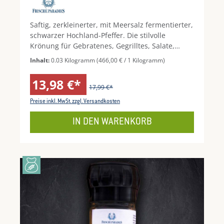
Saftig, zerkleinerter, mit Meersalz fermentierter,
schwarzer Hochland-Pfeffer. Die stilvolle
Krönung für Gebratenes, Gegrilltes, Salate,
Suppen und Dips. Servieren Sie diesen
Inhalt:
0.03 Kilogramm
(466,00 € / 1 Kilogramm)
wunderbar saftigen Pfeffer direkt aus dem Glas.
13,98 €*
17,99 €*
Preise inkl. MwSt. zzgl. Versandkosten
IN DEN WARENKORB