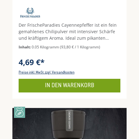
Der FrischeParadies Cayennepfeffer ist ein fein
gemahlenes Chilipulver mit intensiver Schärfe
und kräftigem Aroma. Ideal zum pikanten
Abschmecken von Saucen, Suppen, Marinaden,
Inhalt:
0.05 Kilogramm
(93,80 € / 1 Kilogramm)
Fleisch, Fisch, Gemüse und internationalen
Gerichten – von Tex-Mex bis asiatisch. Perfekt,
4,69 €*
wenn Speisen schnell und präzise mehr „Heat“
bekommen sollen.
Preise inkl. MwSt. zzgl. Versandkosten
IN DEN WARENKORB