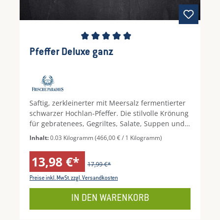
Durchschnittliche Bewertung von 5 von 5 Ste
Pfeffer Deluxe ganz
Saftig, zerkleinerter mit Meersalz fermentierter
schwarzer Hochlan-Pfeffer. Die stilvolle Krönung
für gebratenees, Gegriltes, Salate, Suppen und
Dips. Servieren Sie diesen wunderbar saftigen
Inhalt:
0.03 Kilogramm
(466,00 € / 1 Kilogramm)
Pfeffer direkt aus dem Glas.Nach dem Öffnen im
Kühlschrank aufbewahren.
13,98 €*
17,99 €*
Preise inkl. MwSt. zzgl. Versandkosten
IN DEN WARENKORB