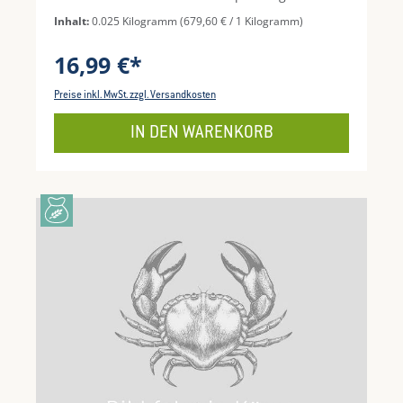
kann ganz oder leicht zerdrückt in Vinaigretten,
Inhalt:
0.025 Kilogramm
(679,60 € / 1 Kilogramm)
für Fisch, Käse und Desserts verwendet werden.
Sowohl die Farbe als auch der Geschmack
16,99 €*
komplementieren weiße und dunkle Schokolade
hervorragend.
Preise inkl. MwSt. zzgl. Versandkosten
IN DEN WARENKORB