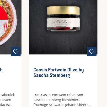
frisches Topping.
wertung von 5 von 5 Sternen
eh
Cassis Portwein Olive by
Sascha Stemberg
e Tabouleh
Die „Cassis Portwein Olive“ von
n Osten
Sascha Stemberg kombiniert
lat ist
fruchtige Schwarze Johannisbeeren