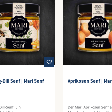
-Dill Senf | Mari Senf
Aprikosen Senf | Mar
ill-Senf: Ein
Der Mari Aprikosen Senf a