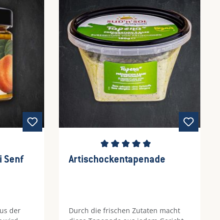
Durchschnittliche Bewertung von 5 
i Senf
Artischockentapenade
us der
Durch die frischen Zutaten macht