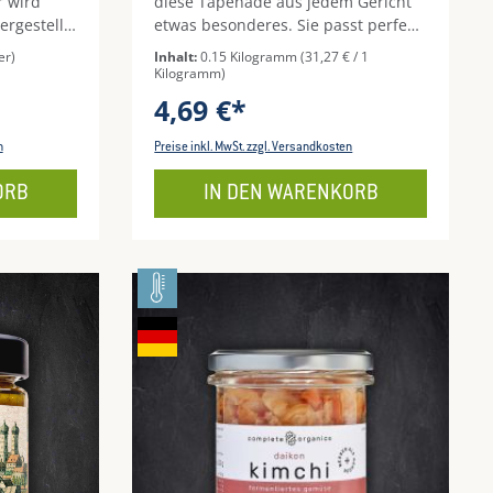
r wird
diese Tapenade aus jedem Gericht
ergestellt
etwas besonderes. Sie passt perfekt
 mit
zum Salat, Fleisch, Fisch, Gemüse
er)
Inhalt:
0.15 Kilogramm
(31,27 € / 1
aus
und als Aufstrich zum Brot.
Kilogramm)
tisch, mit
4,69 €*
ner
inen
n
Preise inkl. MwSt. zzgl. Versandkosten
ORB
IN DEN WARENKORB