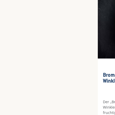
verleih
Toppin
und Sa
Bromb
Winkl
Der „B
Winkle
fruchti