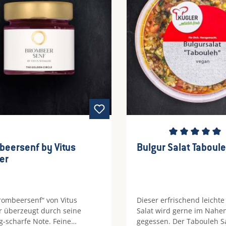
en.Perfekt als Beilage,
Genuss.
g oder kreative Zutat in Bowls
laten.
Durchschnittliche Be
eersenf by Vitus
Bulgur Salat Taboul
er
rombeersenf“ von Vitus
Dieser erfrischend leicht
r überzeugt durch seine
Salat wird gerne im Nahe
g-scharfe Note. Feine
gegessen. Der Tabouleh Sa