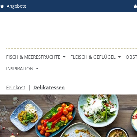
Angebote
m Hauptinhalt springen
Zur Suche springen
Zur Hauptnavigation springen
FISCH & MEERESFRÜCHTE
FLEISCH & GEFLÜGEL
OBST
INSPIRATION
|
Feinkost
Delikatessen