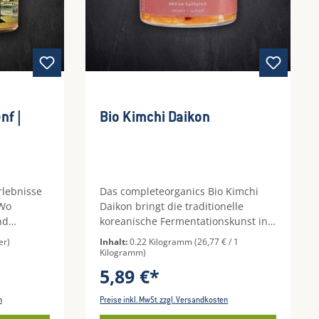
nf |
Bio Kimchi Daikon
rlebnisse
Das completeorganics Bio Kimchi
 Wo
Daikon bringt die traditionelle
nd
koreanische Fermentationskunst in
eine moderne, europäische
er)
Inhalt:
0.22 Kilogramm
(26,77 € / 1
r den
Variante. Knackiger Daikon-Rettich
Kilogramm)
in ein
wird mit aromatischen Gewürzen,
5,89 €*
 die
Chili und Ingwer verfeinert und
Dijonsenf
anschließend natürlich fermentiert
n
Preise inkl. MwSt. zzgl. Versandkosten
Bayerns
– ganz ohne Erhitzung oder Zusätze.