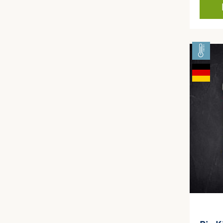
Kombin
Probie
zu Ihr
Geflüg
Sie ei
Geschm
Verfei
Dressi
Senf un
Geschm
hte: Ve
Gemüse
eine r
Sie ein
Geschm
Extrakl
mehr al
kulinar
Gerich
Note v
selbst