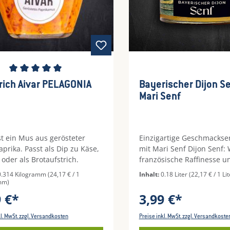
ackserlebnis auf Sie wartet.
emige Textur des Senfs
icht puren Genuss und lädt
obieren ein.Perfekte
für: Lachs: Ob
herter Lachs, Lachsfilet oder
teak – unser Honig-Dill-Senf
schnittliche Bewertung von 5 von 5 Sternen
 perfekte Begleiter für jedes
rich Aivar PELAGONIA
Bayerischer Dijon Se
ericht und verleiht ihm eine
Mari Senf
echselbare
schgerichte: Verleihen Sie
Fischgerichten mit diesem
ne raffinierte Note und
st ein Mus aus gerösteter
Einzigartige Geschmackse
en Sie ein unvergessliches
aprika. Passt als Dip zu Käse,
mit Mari Senf Dijon Senf:
ackserlebnis.Weichkäse: Die
 oder als Brotaufstrich.
französische Raffinesse u
ige Honigsüße und die
bayerische Tradition sich
0.314 Kilogramm
(24,17 € / 1
Inhalt:
0.18 Liter
(22,17 € / 1 Lit
ische Dillnote harmonieren
küssenEine Symphonie fü
mm)
t mit Weichkäse und sorgen
Gaumen: Tauchen Sie ein 
9 €*
3,99 €*
 einzigartiges
Feuerwerk der Aromen, wo
ackserlebnis.Weitere
französische Eleganz des 
kl. MwSt. zzgl. Versandkosten
Preise inkl. MwSt. zzgl. Versandkoste
he
auf die herzhafte Wärme 