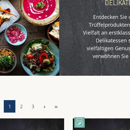
DELIKAT
Entdecken Sie 
Trüffelprodukten 
Vielfalt an erstkl
Delikatessen 
vielfältigen Genus
verwöhnen Sie 
Seite
Seite
Seite
1
2
3