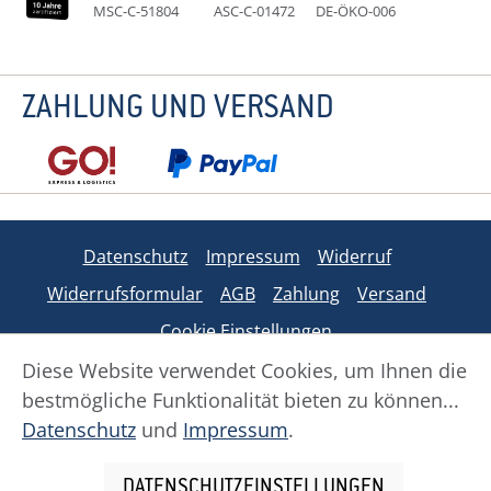
MSC-C-51804
ASC-C-01472
DE-ÖKO-006
ZAHLUNG UND VERSAND
Datenschutz
Impressum
Widerruf
Widerrufsformular
AGB
Zahlung
Versand
Cookie Einstellungen
Diese Website verwendet Cookies, um Ihnen die
bestmögliche Funktionalität bieten zu können...
Alle Preise inkl. gesetzl. Mehrwertsteuer zzgl.
Datenschutz
und
Impressum
.
Versandkosten
und ggf. Nachnahmegebühren, wenn
nicht anders angegeben.
DATENSCHUTZEINSTELLUNGEN