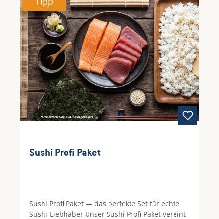
Tipp
Seafood Deluxe Platte für 4 Personen ist ideal
für alle, die hochwertige Meeresfrüchte online
kaufen möchten und dabei Wert auf Frische,
Komfort und besondere Qualität legen. Ob als
exklusive Hauptspeise oder als Highlight eines
besonderen Menüs – dieses Bundle bringt
stilvollen Seafood-Genuss direkt zu Ihnen nach
Hause.
Sushi Profi Paket
Sushi Profi Paket — das perfekte Set für echte
Sushi-Liebhaber Unser Sushi Profi Paket vereint