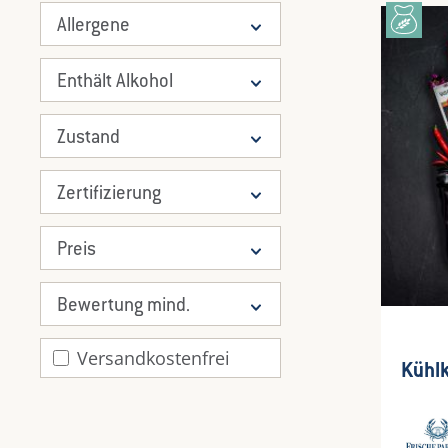
Allergene
Enthält Alkohol
Zustand
Zertifizierung
Preis
Bewertung mind.
Filter hinzufügen: Versandkostenfrei
Versandkostenfrei
Durch