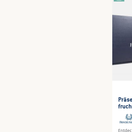
vor, di
höherw
Bitte b
höhere
Wartez
Präse
fruch
Entdec