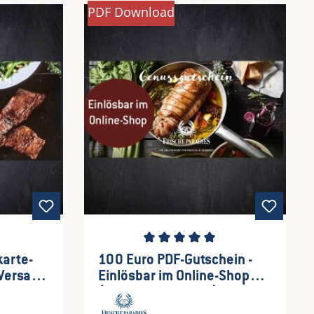
PDF Download
wertung von 4.78 von 5 Sternen
Durchschnittliche Bewertung von 5 
arte-
100 Euro PDF-Gutschein -
Einlösbar im Online-Shop
(Versand per eMail)