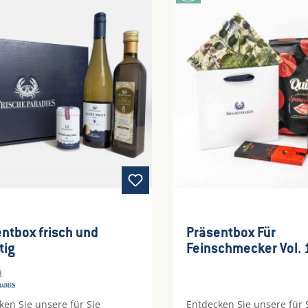
esen durch ein gleich- oder
schauen Sie sich gerne u
ertiges Produkt zu ersetzen.
anderen Präsentboxen hi
eachten Sie, dass es bei einer
Diese Präsentbox beinhalt
n Bestellmenge zu längeren
Wildscheinsalami Frische
eiten kommen kann.
Rotwein Maldon Smoked 
Walnüsse Sollte aus logis
Gründen ein Artikel kurzfri
verfügbar sein, behalten 
vor, diesen durch ein glei
höherwertiges Produkt zu 
Bitte beachten Sie, dass e
höheren Bestellmenge zu 
Wartezeiten kommen kann
ntbox frisch und
Präsentbox Für
tig
Feinschmecker Vol. 1
Rassig
ken Sie unsere für Sie
Entdecken Sie unsere für 