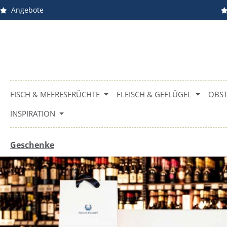
Angebote
m Hauptinhalt springen
Zur Suche springen
Zur Hauptnavigation springen
FISCH & MEERESFRÜCHTE
FLEISCH & GEFLÜGEL
OBST
INSPIRATION
Geschenke