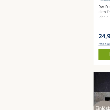
Der Fr
dem Fr
ideale 
und hä
bis zu
ca. 46
24,
29,5c
Preise in