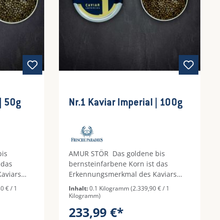
r.1 Kaviar Imperial | 50g
Nr.1 Kaviar Imperial | 100g
is
AMUR STÖR Das goldene bis
 das
bernsteinfarbene Korn ist das
aviars
Erkennungsmerkmal des Kaviars
d robust,
vom Ossetra Stör. Fest und robust,
0 € / 1
Inhalt:
0.1 Kilogramm
(2.339,90 € / 1
v im
ausdrucksvoll und intensiv im
Kilogramm)
gelobten
Geschmack mit der so oft gelobten
233,99 €*
n Note.
und gewünschten nussigen Note.