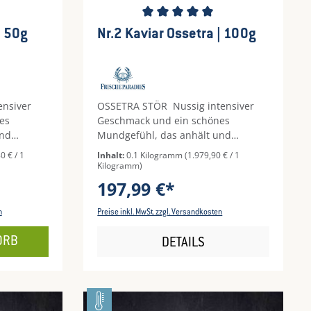
Durchschnittliche Bewertung von 5 
Nr.2 Kaviar Ossetra | 50g
Nr.2 Kaviar Ossetra | 100g
ensiver
OSSETRA STÖR Nussig intensiver
es
Geschmack und ein schönes
und
Mundgefühl, das anhält und
ie
vollmundig ist - das sind die
0 € / 1
Inhalt:
0.1 Kilogramm
(1.979,90 € / 1
 Kaviars
Merkmale unseres Ossetra Kaviars
Kilogramm)
mal nicht
Nr. 2. Das Korn ist manchmal nicht
197,99 €*
irischen
viel größer als das des sibirischen
tischer
Störs, jedoch ist es aromatischer
n
Preise inkl. MwSt. zzgl. Versandkosten
uttrigen
und spiegelt mit seinem buttrigen
Geschmack das typische
ORB
DETAILS
r.Korn:
Kaviararoma bestens wider.Korn:
u grün-
von fast schwarz bis hin zu grün-
eschmack:
braunen SchattierungenGeschmack:
, buttrig,
nussig intensiv, vollmundig, buttrig,
ps:
anhaltendVerwendungstipps: