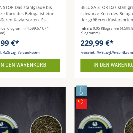
 STÖR Das stahlgraue bis
BELUGA STÖR Das stahlgr
ze Korn des Beluga ist eine
schwarze Korn des Beluga 
ößeren Kaviarsorten. Es
der größeren Kaviarsorten
kt fein cremig, mild und klar
schmeckt fein cremig, mil
0.03 Kilogramm
(4.599,67 € / 1
Inhalt:
0.05 Kilogramm
(4.599,8
eer. Das Aroma bleibt lange
nach Meer. Das Aroma ble
mm)
Kilogramm)
umen und macht ihn damit
am Gaumen und macht ih
,99 €*
229,99 €*
erem Besten Kaviar. Beim
zu unserem Besten Kaviar
Kaviar ist vor allem die
Beluga Kaviar ist vor allem
kl. MwSt. zzgl. Versandkosten
Preise inkl. MwSt. zzgl. Versandkoste
ltige Auswahl der Qualitäten
sorgfältige Auswahl der Q
g und macht ihn unter
wichtig und macht ihn un
IN DEN WARENKORB
IN DEN WARENK
em deshalb auch zum
anderem deshalb auch z
eisigsten.Korn: Stahlgrau bis
Hochpreisigsten.Korn: Sta
zGeschmack: fein cremig,
schwarzGeschmack: fein c
ussig, klar, nach Meer, lang
mild, nussig, klar, nach M
endVerwendungstipps: Blini,
anhaltendVerwendungstipp
Fraiche, Ei
Creme Fraiche, Ei