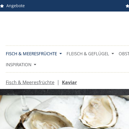
Angebote
m Hauptinhalt springen
Zur Suche springen
Zur Hauptnavigation springen
FISCH & MEERESFRÜCHTE
FLEISCH & GEFLÜGEL
OBST
INSPIRATION
|
Fisch & Meeresfrüchte
Kaviar