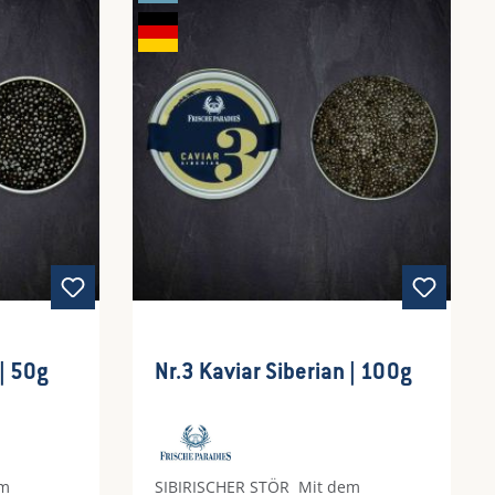
Fleisch, Kartoffelpüree, Ei
Nr.3 Kaviar Siberian | 50g
Nr.3 Kaviar Siberian | 100g
SIBIRISCHER STÖR Mit dem