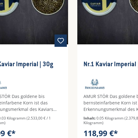
Nr.1 Kaviar Imperial | 30g
N
TÖR Das goldene bis
AMUR STÖR Das goldene b
einfarbene Korn ist das
bernsteinfarbene Korn ist
ungsmerkmal des Kaviars
Erkennungsmerkmal des K
setra Stör. Fest und robust,
vom Ossetra Stör. Fest un
0.03 Kilogramm
(2.533,00 € / 1
Inhalt:
0.05 Kilogramm
(2.379,8
cksvoll und intensiv im
ausdrucksvoll und intensi
mm)
Kilogramm)
ack mit der so oft gelobten
Geschmack mit der so oft 
99 €*
118,99 €*
wünschten nussigen Note.
und gewünschten nussige