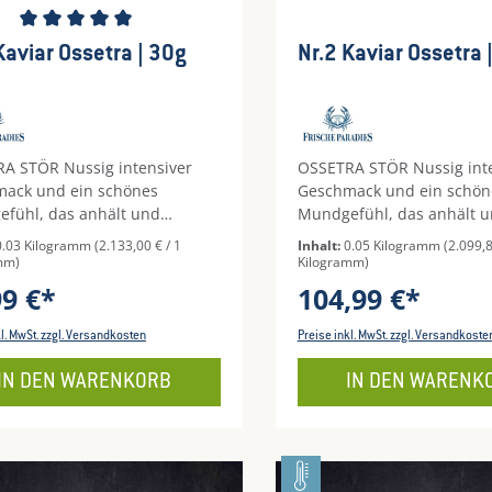
schnittliche Bewertung von 5 von 5 Sternen
Nr.2 Kaviar Ossetra | 30g
A STÖR Nussig intensiver
OSSETRA STÖR Nussig int
ack und ein schönes
Geschmack und ein schön
fühl, das anhält und
Mundgefühl, das anhält 
dig ist - das sind die
vollmundig ist - das sind d
0.03 Kilogramm
(2.133,00 € / 1
Inhalt:
0.05 Kilogramm
(2.099,8
le unseres Ossetra Kaviars
Merkmale unseres Ossetra
mm)
Kilogramm)
 Das Korn ist manchmal nicht
Nr. 2. Das Korn ist manch
99 €*
104,99 €*
ößer als das des sibirischen
viel größer als das des sib
jedoch ist es aromatischer
Störs, jedoch ist es aroma
kl. MwSt. zzgl. Versandkosten
Preise inkl. MwSt. zzgl. Versandkoste
iegelt mit seinem buttrigen
und spiegelt mit seinem b
ack das typische
Geschmack das typische
IN DEN WARENKORB
IN DEN WARENK
aroma bestens wider.Korn:
Kaviararoma bestens wide
st schwarz bis hin zu grün-
von fast schwarz bis hin z
n SchattierungenGeschmack:
braunen SchattierungenG
intensiv, vollmundig, buttrig,
nussig intensiv, vollmundig
endVerwendungstipps:
anhaltendVerwendungstip