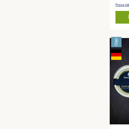
Damit 
Preise in
besond
Spitze
punkte
optisc
golden
und ro
ausdruc
buttrig
FülleV