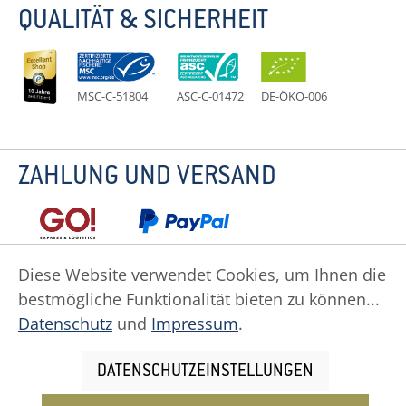
QUALITÄT & SICHERHEIT
MSC-C-51804
ASC-C-01472
DE-ÖKO-006
ZAHLUNG UND VERSAND
Diese Website verwendet Cookies, um Ihnen die
bestmögliche Funktionalität bieten zu können...
Datenschutz
Impressum
Widerruf
Datenschutz
und
Impressum
.
Widerrufsformular
AGB
Zahlung
Versand
Cookie Einstellungen
DATENSCHUTZEINSTELLUNGEN