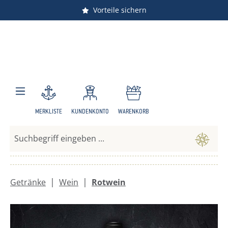
Vorteile sichern
Zum Hauptinhalt springen
MERKLISTE
KUNDENKONTO
WARENKORB
|
|
Getränke
Wein
Rotwein
Bildergalerie überspringen