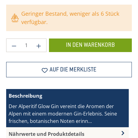
Geringer Bestand, weniger als 6 Stück
verfügbar.
Produkt Anzahl: Gib den gewünschten Wer
IN DEN WARENKORB
AUF DIE MERKLISTE
Beschreibung
Der Alperitif Glow Gin vereint die Aromen der
Alpen mit einem modernen Gin-Erlebnis. Seine
frischen, botanischen Noten erinn…
Mehr
Nährwerte und Produktdetails