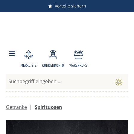
Vorteile sichern
Zum Hauptinhalt springen
MERKLISTE
KUNDENKONTO
WARENKORB
|
Getränke
Spirituosen
Bildergalerie überspringen