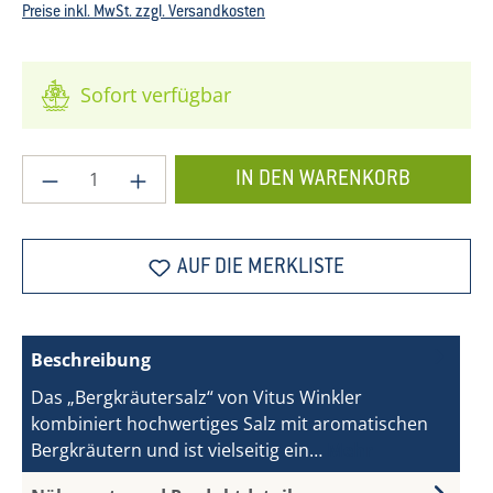
Preise inkl. MwSt. zzgl. Versandkosten
Sofort verfügbar
Produkt Anzahl: Gib den gewünschten Wer
IN DEN WARENKORB
AUF DIE MERKLISTE
Beschreibung
Das „Bergkräutersalz“ von Vitus Winkler
kombiniert hochwertiges Salz mit aromatischen
Bergkräutern und ist vielseitig ein…
Mehr