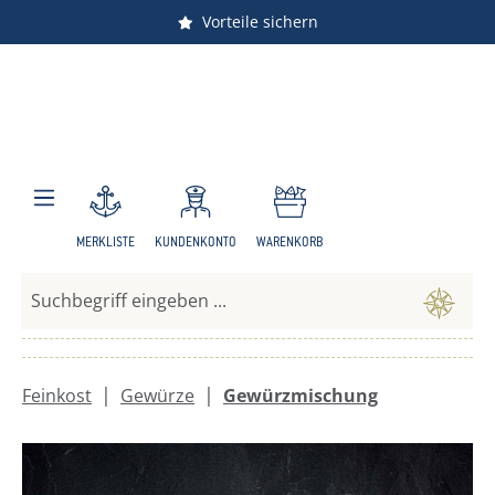
Vorteile sichern
Zum Hauptinhalt springen
MERKLISTE
KUNDENKONTO
WARENKORB
|
|
Feinkost
Gewürze
Gewürzmischung
Bildergalerie überspringen