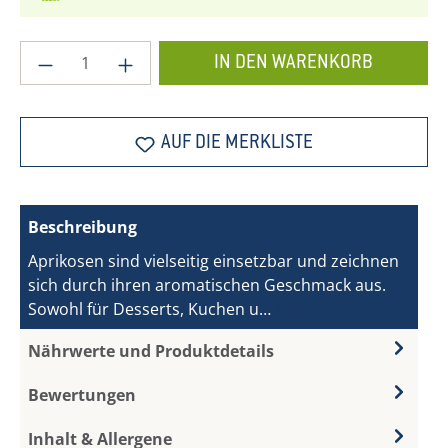
Produkt Anzahl: Gib den gewünschten Wer
IN DEN WARENKORB
AUF DIE MERKLISTE
Beschreibung
Aprikosen sind vielseitig einsetzbar und zeichnen
sich durch ihren aromatischen Geschmack aus.
Sowohl für Desserts, Kuchen u…
Mehr
Nährwerte und Produktdetails
Bewertungen
Inhalt & Allergene