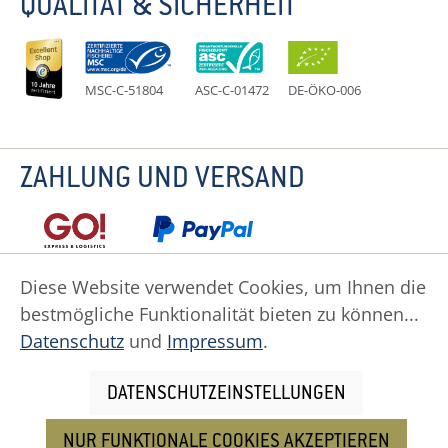
QUALITÄT & SICHERHEIT
MSC-C-51804
ASC-C-01472
DE-ÖKO-006
ZAHLUNG UND VERSAND
Diese Website verwendet Cookies, um Ihnen die
bestmögliche Funktionalität bieten zu können...
Datenschutz
Impressum
Widerruf
Datenschutz
und
Impressum
.
Widerrufsformular
AGB
Zahlung
Versand
Cookie Einstellungen
DATENSCHUTZEINSTELLUNGEN
NUR FUNKTIONALE COOKIES AKZEPTIEREN