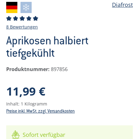
Diafrost
Durchschnittliche Bewertung von 5 von 5 Sternen
8 Bewertungen
Aprikosen halbiert
tiefgekühlt
Produktnummer:
897856
Regulärer Preis:
11,99 €
Inhalt:
1 Kilogramm
Preise inkl. MwSt. zzgl. Versandkosten
Sofort verfügbar