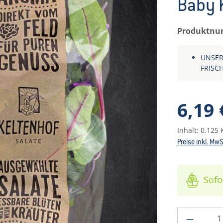
Baby K
Produktn
UNSER
FRISC
Regulärer P
6,19 
Inhalt:
0.125
Preise inkl. Mw
Sofo
Produkt