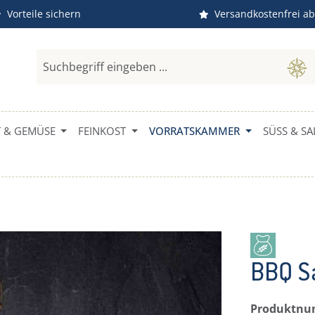
Vorteile sichern
Versandkostenfrei ab
 & GEMÜSE
FEINKOST
VORRATSKAMMER
SÜSS & SAL
BBQ S
Produktn