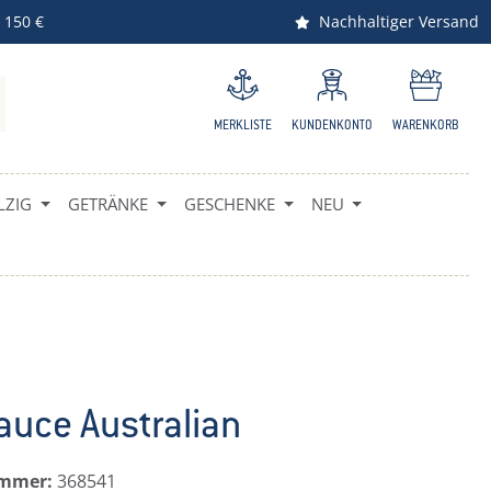
 150 €
Nachhaltiger Versand
MERKLISTE
KUNDENKONTO
WARENKORB
ZIG
GETRÄNKE
GESCHENKE
NEU
auce Australian
ummer:
368541