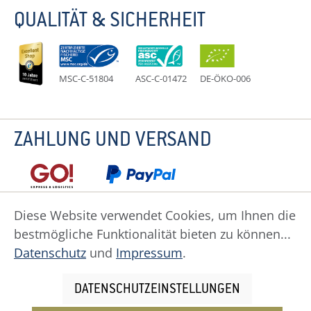
QUALITÄT & SICHERHEIT
MSC-C-51804
ASC-C-01472
DE-ÖKO-006
ZAHLUNG UND VERSAND
Diese Website verwendet Cookies, um Ihnen die
bestmögliche Funktionalität bieten zu können...
Datenschutz
Impressum
Widerruf
Datenschutz
und
Impressum
.
Widerrufsformular
AGB
Zahlung
Versand
Cookie Einstellungen
DATENSCHUTZEINSTELLUNGEN