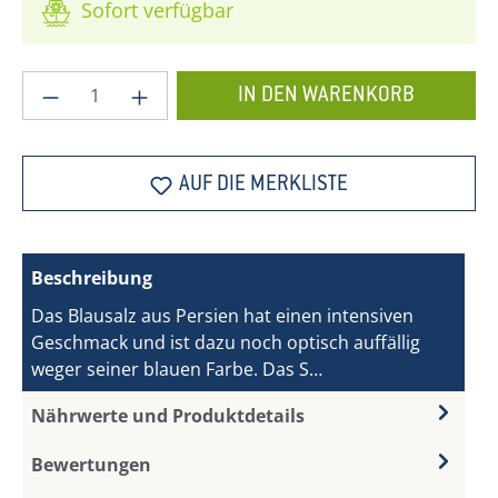
Sofort verfügbar
Produkt Anzahl: Gib den gewünschten Wer
IN DEN WARENKORB
AUF DIE MERKLISTE
Beschreibung
Das Blausalz aus Persien hat einen intensiven
Geschmack und ist dazu noch optisch auffällig
weger seiner blauen Farbe. Das S…
Mehr
Nährwerte und Produktdetails
Bewertungen