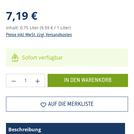
Regulärer Preis:
7,19 €
Inhalt:
0.75 Liter
(9,59 € / 1 Liter)
Preise inkl. MwSt. zzgl. Versandkosten
Sofort verfügbar
Produkt Anzahl: Gib den gewünschten Wer
IN DEN WARENKORB
AUF DIE MERKLISTE
Beschreibung