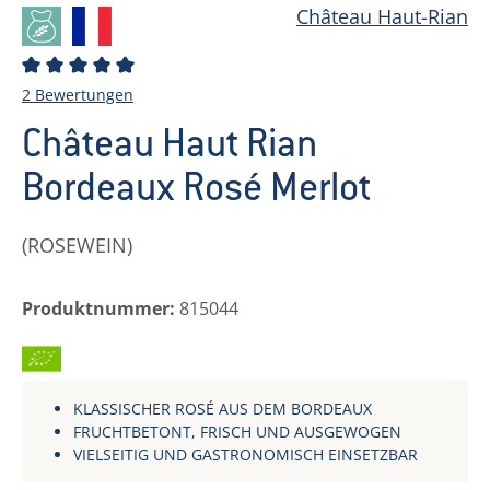
Château Haut-Rian
Durchschnittliche Bewertung von 5 von 5 Sternen
2 Bewertungen
Château Haut Rian
Bordeaux Rosé Merlot
(ROSEWEIN)
Produktnummer:
815044
BIO
KLASSISCHER ROSÉ AUS DEM BORDEAUX
FRUCHTBETONT, FRISCH UND AUSGEWOGEN
VIELSEITIG UND GASTRONOMISCH EINSETZBAR