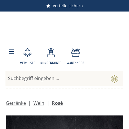
Vorteile sichern
Zum Hauptinhalt springen
MERKLISTE
KUNDENKONTO
WARENKORB
|
|
Getränke
Wein
Rosé
Bildergalerie überspringen