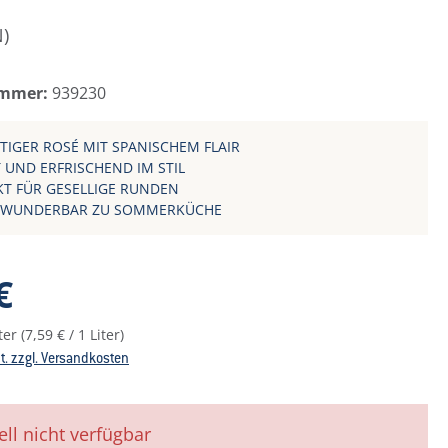
)
ummer:
939230
TIGER ROSÉ MIT SPANISCHEM FLAIR
T UND ERFRISCHEND IM STIL
KT FÜR GESELLIGE RUNDEN
 WUNDERBAR ZU SOMMERKÜCHE
reis:
€
iter
(7,59 € / 1 Liter)
St. zzgl. Versandkosten
ell nicht verfügbar