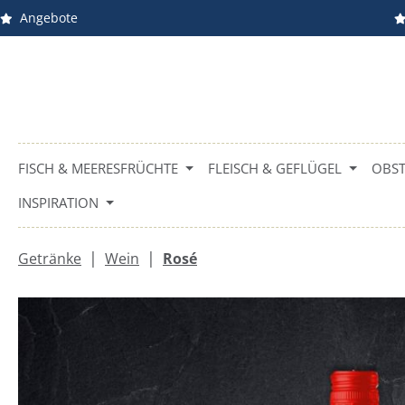
Angebote
m Hauptinhalt springen
Zur Suche springen
Zur Hauptnavigation springen
FISCH & MEERESFRÜCHTE
FLEISCH & GEFLÜGEL
OBST
INSPIRATION
|
|
Getränke
Wein
Rosé
Bildergalerie überspringen