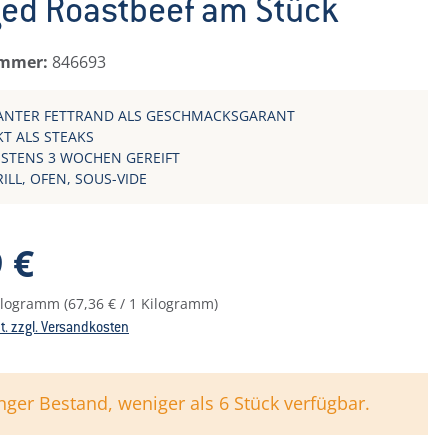
ged Roastbeef am Stück
ummer:
846693
NTER FETTRAND ALS GESCHMACKSGARANT
KT ALS STEAKS
STENS 3 WOCHEN GEREIFT
ILL, OFEN, SOUS-VIDE
reis:
 €
Kilogramm
(67,36 € / 1 Kilogramm)
St. zzgl. Versandkosten
nger Bestand, weniger als 6 Stück verfügbar.