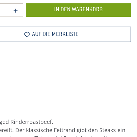
 Anzahl: Gib den gewünschten Wert ein o
IN DEN WARENKORB
AUF DIE MERKLISTE
Aged Rinderroastbeef.
eift. Der klassische Fettrand gibt den Steaks ein