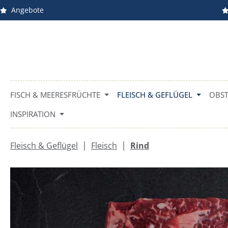
Angebote
m Hauptinhalt springen
Zur Suche springen
Zur Hauptnavigation springen
FISCH & MEERESFRÜCHTE
FLEISCH & GEFLÜGEL
OBST
INSPIRATION
|
|
Fleisch & Geflügel
Fleisch
Rind
Bildergalerie überspringen