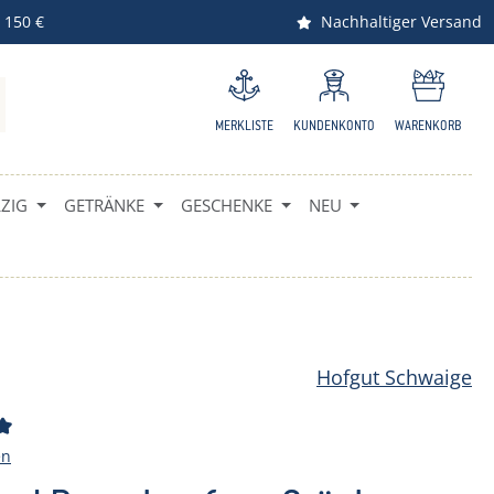
 150 €
Nachhaltiger Versand
MERKLISTE
KUNDENKONTO
WARENKORB
IG
GETRÄNKE
GESCHENKE
NEU
Hofgut Schwaige
ttliche Bewertung von 5 von 5 Sternen
en