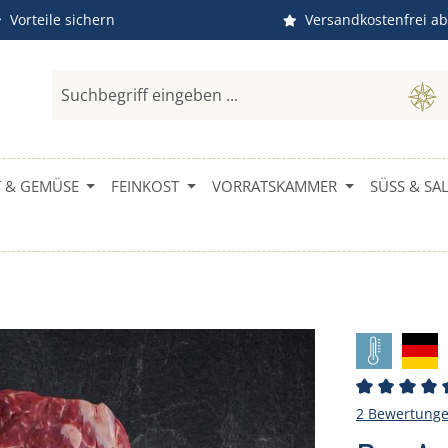
Vorteile sichern
Versandkostenfrei ab
 & GEMÜSE
FEINKOST
VORRATSKAMMER
SÜSS & SALZ
Durchschni
2 Bewertung