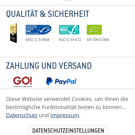
QUALITÄT & SICHERHEIT
MSC-C-51804
ASC-C-01472
DE-ÖKO-006
ZAHLUNG UND VERSAND
Diese Website verwendet Cookies, um Ihnen die
bestmögliche Funktionalität bieten zu können...
Datenschutz
Impressum
Widerruf
Datenschutz
und
Impressum
.
Widerrufsformular
AGB
Zahlung
Versand
Cookie Einstellungen
DATENSCHUTZEINSTELLUNGEN