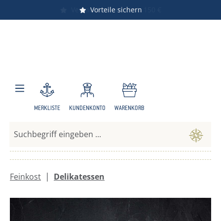
Versandkostenfrei ab 150 €
Vorteile sichern
Zum Hauptinhalt springen
MERKLISTE
KUNDENKONTO
WARENKORB
|
Feinkost
Delikatessen
Bildergalerie überspringen