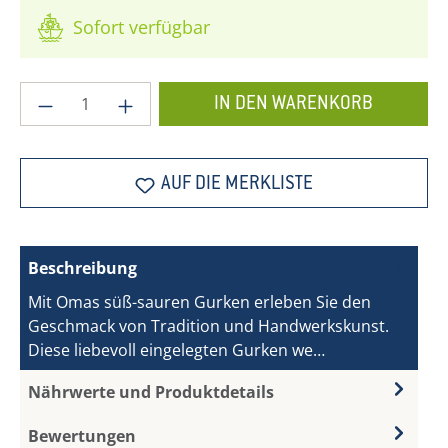
Sofort verfügbar
Produkt Anzahl: Gib den gewünschten Wer
IN DEN WARENKORB
AUF DIE MERKLISTE
Beschreibung
Mit Omas süß-sauren Gurken erleben Sie den
Geschmack von Tradition und Handwerkskunst.
Diese liebevoll eingelegten Gurken we…
Mehr
Nährwerte und Produktdetails
Bewertungen