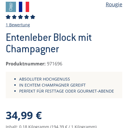
Rougie
Durchschnittliche Bewertung von 5 von 5 Sternen
1 Bewertung
Entenleber Block mit
Champagner
Produktnummer:
971696
ABSOLUTER HOCHGENUSS
IN ECHTEM CHAMPAGNER GEREIFT
PERFEKT FÜR FESTTAGE ODER GOURMET-ABENDE
Regulärer Preis:
34,99 €
Inhalt:
0.18 Kilogramm
(194,39 € / 1 Kilogramm)