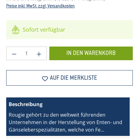
Preise inkl. MwSt. zzgl. Versandkosten
Sofort verfügbar
Produkt Anzahl: Gib den gewünschten Wer
IN DEN WARENKORB
AUF DIE MERKLISTE
Beschreibung
Rougie gehört zu den weltweit führenden
Unternehmen in der Herstellung von Enten- und
Gänseleberspezialitäten, welche von Fe…
Mehr