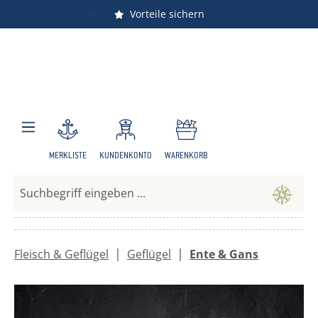
Versandkostenfrei ab 150 €
Vorteile sichern
Zum Hauptinhalt springen
MERKLISTE
KUNDENKONTO
WARENKORB
|
|
Fleisch & Geflügel
Geflügel
Ente & Gans
Bildergalerie überspringen