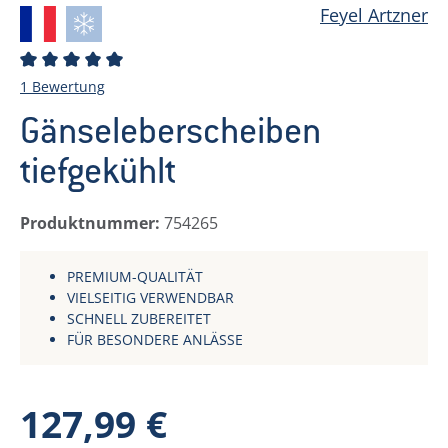
Feyel Artzner
Durchschnittliche Bewertung von 5 von 5 Sternen
1 Bewertung
Gänseleberscheiben
tiefgekühlt
Produktnummer:
754265
PREMIUM-QUALITÄT
VIELSEITIG VERWENDBAR
SCHNELL ZUBEREITET
FÜR BESONDERE ANLÄSSE
Regulärer Preis:
127,99 €