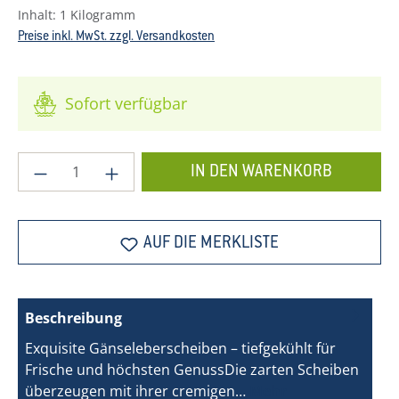
Inhalt:
1 Kilogramm
Preise inkl. MwSt. zzgl. Versandkosten
Sofort verfügbar
Produkt Anzahl: Gib den gewünschten Wer
IN DEN WARENKORB
AUF DIE MERKLISTE
Beschreibung
Exquisite Gänseleberscheiben – tiefgekühlt für
Frische und höchsten GenussDie zarten Scheiben
überzeugen mit ihrer cremigen…
Mehr