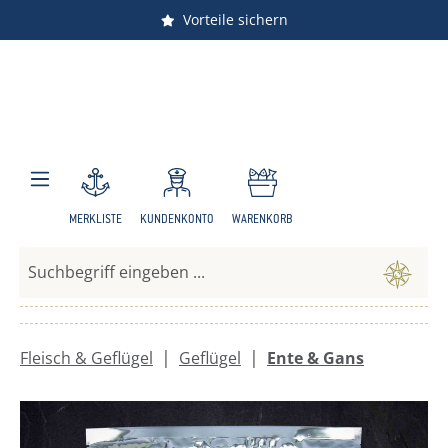
Versandkostenfrei ab 150 €
Vorteile sichern
Zum Hauptinhalt springen
MERKLISTE
KUNDENKONTO
WARENKORB
|
|
Fleisch & Geflügel
Geflügel
Ente & Gans
Bildergalerie überspringen