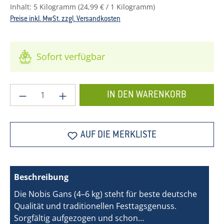
Inhalt:
5 Kilogramm
(24,99 € / 1 Kilogramm)
Preise inkl. MwSt. zzgl. Versandkosten
Sofort verfügbar
Produkt Anzahl: Gib den gewünschten Wer
IN DEN WARENKORB
AUF DIE MERKLISTE
Beschreibung
Die Nobis Gans (4–6 kg) steht für beste deutsche
Qualität und traditionellen Festtagsgenuss.
Sorgfältig aufgezogen und schon…
Mehr