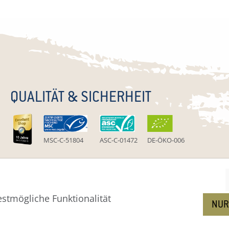
QUALITÄT & SICHERHEIT
MSC-C-51804
ASC-C-01472
DE-ÖKO-006
stmögliche Funktionalität
um
Widerruf
Widerrufsformular
AGB
Zahlung
Versa
NUR