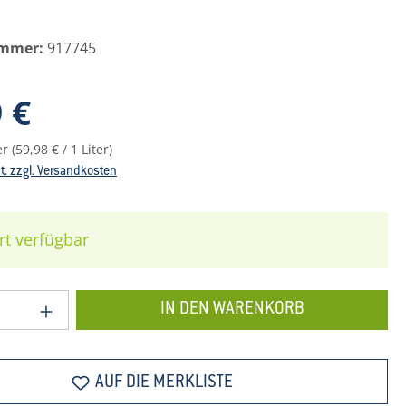
ummer:
917745
reis:
 €
ter
(59,98 € / 1 Liter)
St. zzgl. Versandkosten
rt verfügbar
 Anzahl: Gib den gewünschten Wert ein o
IN DEN WARENKORB
AUF DIE MERKLISTE