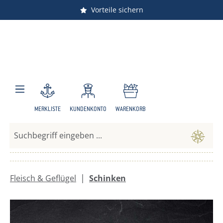
Versandkostenfrei ab 150 €
Vorteile sichern
Zum Hauptinhalt springen
MERKLISTE
KUNDENKONTO
WARENKORB
|
Fleisch & Geflügel
Schinken
Bildergalerie überspringen