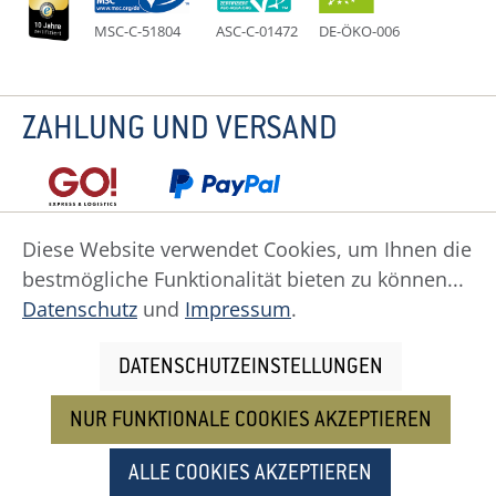
MSC-C-51804
ASC-C-01472
DE-ÖKO-006
ZAHLUNG UND VERSAND
Diese Website verwendet Cookies, um Ihnen die
bestmögliche Funktionalität bieten zu können...
Datenschutz
Impressum
Widerruf
Datenschutz
und
Impressum
.
Widerrufsformular
AGB
Zahlung
Versand
Cookie Einstellungen
DATENSCHUTZEINSTELLUNGEN
NUR FUNKTIONALE COOKIES AKZEPTIEREN
Alle Preise inkl. gesetzl. Mehrwertsteuer zzgl.
Versandkosten
und ggf. Nachnahmegebühren, wenn
ALLE COOKIES AKZEPTIEREN
nicht anders angegeben.