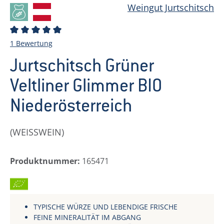
Weingut Jurtschitsch
Durchschnittliche Bewertung von 5 von 5 Sternen
1 Bewertung
Jurtschitsch Grüner
Veltliner Glimmer BIO
Niederösterreich
(WEISSWEIN)
Produktnummer:
165471
BIO
TYPISCHE WÜRZE UND LEBENDIGE FRISCHE
FEINE MINERALITÄT IM ABGANG