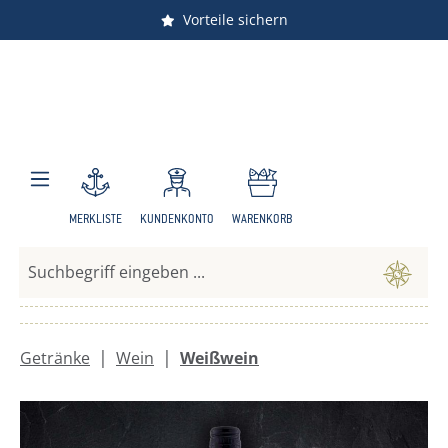
Vorteile sichern
Zum Hauptinhalt springen
MERKLISTE
KUNDENKONTO
WARENKORB
|
|
Getränke
Wein
Weißwein
Bildergalerie überspringen