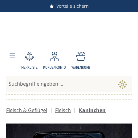
Versandkostenfrei ab 150 €
Vorteile sichern
Zum Hauptinhalt springen
MERKLISTE
KUNDENKONTO
WARENKORB
|
|
Fleisch & Geflügel
Fleisch
Kaninchen
Bildergalerie überspringen