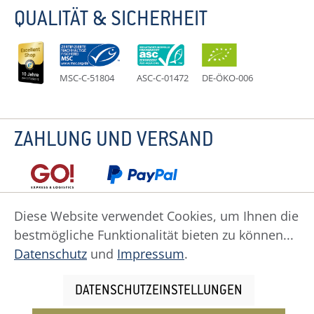
QUALITÄT & SICHERHEIT
MSC-C-51804
ASC-C-01472
DE-ÖKO-006
ZAHLUNG UND VERSAND
Diese Website verwendet Cookies, um Ihnen die
bestmögliche Funktionalität bieten zu können...
Datenschutz
Impressum
Widerruf
Datenschutz
und
Impressum
.
Widerrufsformular
AGB
Zahlung
Versand
Cookie Einstellungen
DATENSCHUTZEINSTELLUNGEN