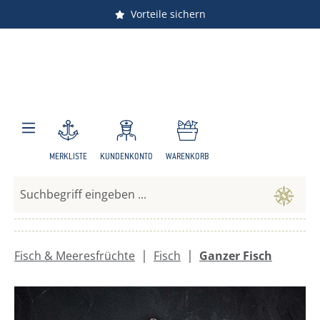
Versandkostenfrei ab 150 €
Vorteile sichern
Zum Hauptinhalt springen
MERKLISTE
KUNDENKONTO
WARENKORB
|
|
Fisch & Meeresfrüchte
Fisch
Ganzer Fisch
Bildergalerie überspringen