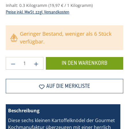
Inhalt:
0.3 Kilogramm
(19,97 € / 1 Kilogramm)
Preise inkl. MwSt. zzgl. Versandkosten
Geringer Bestand, weniger als 6 Stück
verfügbar.
Produkt Anzahl: Gib den gewünschten Wer
IN DEN WARENKORB
AUF DIE MERKLISTE
Beschreibung
Diese sechs kleinen Kartoffelknödel der Gourmet
Kochmanufaktur überzeugen mit einer herrlich