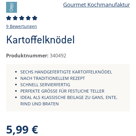
Gourmet Kochmanufaktur
Durchschnittliche Bewertung von 4.78 von 5 Stern
9 Bewertungen
Kartoffelknödel
Produktnummer:
340492
SECHS HANDGEFERTIGTE KARTOFFELKNÖDEL
NACH TRADITIONELLEM REZEPT
SCHNELL SERVIERFERTIG
PERFEKTE GRÖSSE FÜR FESTLICHE TELLER
IDEAL ALS KLASSISCHE BEILAGE ZU GANS, ENTE,
RIND UND BRATEN
Regulärer Preis:
5,99 €