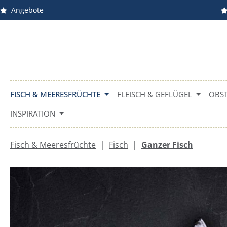
Angebote
m Hauptinhalt springen
Zur Suche springen
Zur Hauptnavigation springen
FISCH & MEERESFRÜCHTE
FLEISCH & GEFLÜGEL
OBST
INSPIRATION
|
|
Fisch & Meeresfrüchte
Fisch
Ganzer Fisch
Bildergalerie überspringen