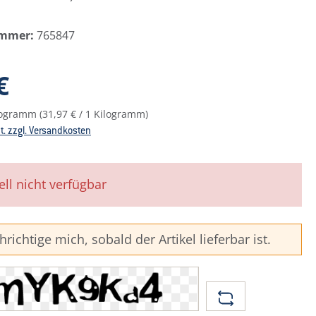
ummer:
765847
reis:
€
ilogramm
(31,97 € / 1 Kilogramm)
St. zzgl. Versandkosten
ell nicht verfügbar
richtige mich, sobald der Artikel lieferbar ist.