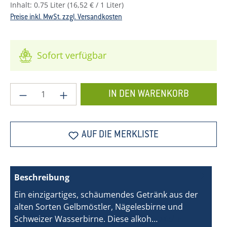
Inhalt:
0.75 Liter
(16,52 € / 1 Liter)
Preise inkl. MwSt. zzgl. Versandkosten
Sofort verfügbar
Produkt Anzahl: Gib den gewünschten Wer
IN DEN WARENKORB
AUF DIE MERKLISTE
Beschreibung
Ein einzigartiges, schäumendes Getränk aus der
alten Sorten Gelbmöstler, Nägelesbirne und
Schweizer Wasserbirne. Diese alkoh…
Mehr