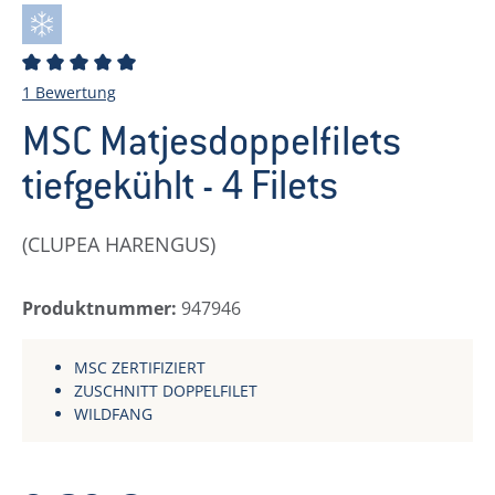
Durchschnittliche Bewertung von 5 von 5 Sternen
1 Bewertung
MSC Matjesdoppelfilets
tiefgekühlt - 4 Filets
(CLUPEA HARENGUS)
Produktnummer:
947946
MSC ZERTIFIZIERT
ZUSCHNITT DOPPELFILET
WILDFANG
Regulärer Preis: