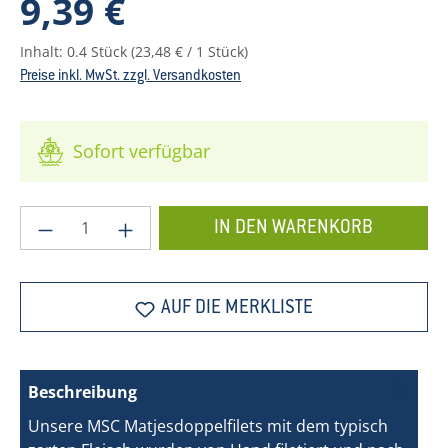
9,39 €
Inhalt:
0.4 Stück
(23,48 € / 1 Stück)
Preise inkl. MwSt. zzgl. Versandkosten
Sofort verfügbar
Produkt Anzahl: Gib den gewünschten Wer
IN DEN WARENKORB
AUF DIE MERKLISTE
Beschreibung
Unsere MSC Matjesdoppelfilets mit dem typisch