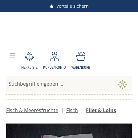
Vorteile sichern
Zum Hauptinhalt springen
MERKLISTE
KUNDENKONTO
WARENKORB
|
|
Fisch & Meeresfrüchte
Fisch
Filet & Loins
Bildergalerie überspringen