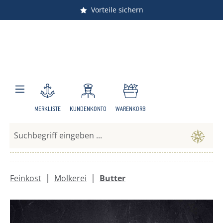
Vorteile sichern
Zum Hauptinhalt springen
MERKLISTE
KUNDENKONTO
WARENKORB
|
|
Feinkost
Molkerei
Butter
Bildergalerie überspringen