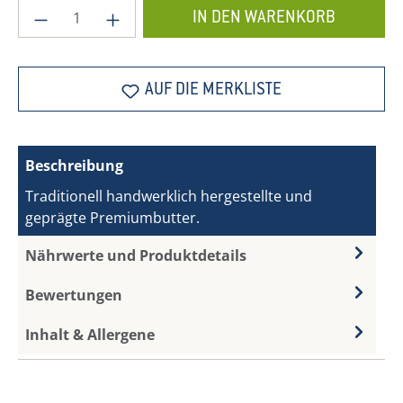
Produkt Anzahl: Gib den gewünschten Wer
IN DEN WARENKORB
AUF DIE MERKLISTE
Beschreibung
Traditionell handwerklich hergestellte und
geprägte Premiumbutter.
Nährwerte und Produktdetails
Bewertungen
Inhalt & Allergene