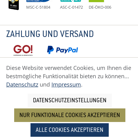
MSC-C-51804
ASC-C-01472
DE-ÖKO-006
ZAHLUNG UND VERSAND
Diese Website verwendet Cookies, um Ihnen die
bestmögliche Funktionalität bieten zu können...
Datenschutz
Impressum
Widerruf
Datenschutz
und
Impressum
.
Widerrufsformular
AGB
Zahlung
Versand
Cookie Einstellungen
DATENSCHUTZEINSTELLUNGEN
NUR FUNKTIONALE COOKIES AKZEPTIEREN
Alle Preise inkl. gesetzl. Mehrwertsteuer zzgl.
Versandkosten
und ggf. Nachnahmegebühren, wenn
ALLE COOKIES AKZEPTIEREN
nicht anders angegeben.