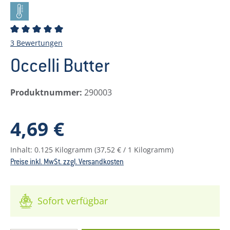
Durchschnittliche Bewertung von 5 von 5 Sternen
3 Bewertungen
Occelli Butter
Produktnummer:
290003
Regulärer Preis:
4,69 €
Inhalt:
0.125 Kilogramm
(37,52 € / 1 Kilogramm)
Preise inkl. MwSt. zzgl. Versandkosten
Sofort verfügbar