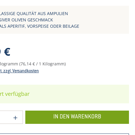
LASSIGE QUALITÄT AUS AMPULIEN
SIVER OLIVEN GESCHMACK
ALS APERITIF, VORSPEISE ODER BEILAGE
reis:
 €
Kilogramm
(76,14 € / 1 Kilogramm)
St. zzgl. Versandkosten
rt verfügbar
 Anzahl: Gib den gewünschten Wert ein o
IN DEN WARENKORB