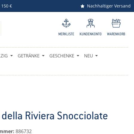
 150 €
Nachhaltiger Versand
MERKLISTE
KUNDENKONTO
WARENKORB
ZIG
GETRÄNKE
GESCHENKE
NEU
 della Riviera Snocciolate
ummer:
886732