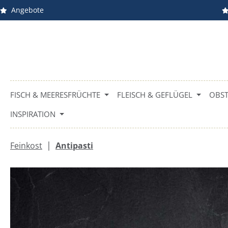
Angebote
m Hauptinhalt springen
Zur Suche springen
Zur Hauptnavigation springen
FISCH & MEERESFRÜCHTE
FLEISCH & GEFLÜGEL
OBST
INSPIRATION
|
Feinkost
Antipasti
Bildergalerie überspringen