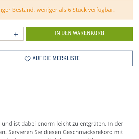
nger Bestand, weniger als 6 Stück verfügbar.
 Anzahl: Gib den gewünschten Wert ein o
IN DEN WARENKORB
AUF DIE MERKLISTE
 und ist dabei enorm leicht zu entgräten. In der
en. Servieren Sie diesen Geschmacksrekord mit