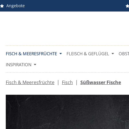
Angebote
m Hauptinhalt springen
Zur Suche springen
Zur Hauptnavigation springen
FISCH & MEERESFRÜCHTE
FLEISCH & GEFLÜGEL
OBST
INSPIRATION
|
|
Fisch & Meeresfrüchte
Fisch
Süßwasser Fische
Bildergalerie überspringen