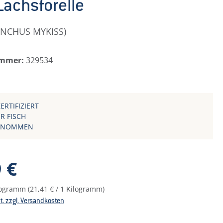
Lachsforelle
NCHUS MYKISS)
ummer:
329534
ERTIFIZIERT
R FISCH
ENOMMEN
reis:
 €
ilogramm
(21,41 € / 1 Kilogramm)
St. zzgl. Versandkosten