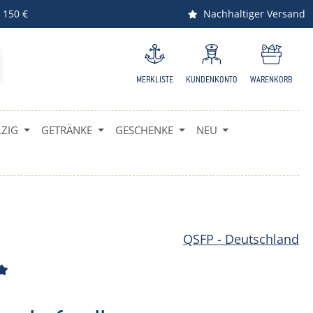
 150 €
Nachhaltiger Versand
MERKLISTE
KUNDENKONTO
WARENKORB
ZIG
GETRÄNKE
GESCHENKE
NEU
QSFP - Deutschland
ttliche Bewertung von 5 von 5 Sternen