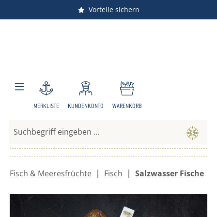
Vorteile sichern
Zum Hauptinhalt springen
MERKLISTE
KUNDENKONTO
WARENKORB
|
|
Fisch & Meeresfrüchte
Fisch
Salzwasser Fische
Bildergalerie überspringen