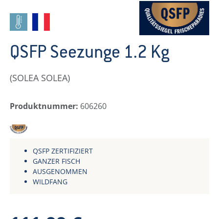
QSFP Seezunge 1.2 Kg
(SOLEA SOLEA)
Produktnummer:
606260
QSFP
QSFP ZERTIFIZIERT
GANZER FISCH
AUSGENOMMEN
WILDFANG
Regulärer Preis: