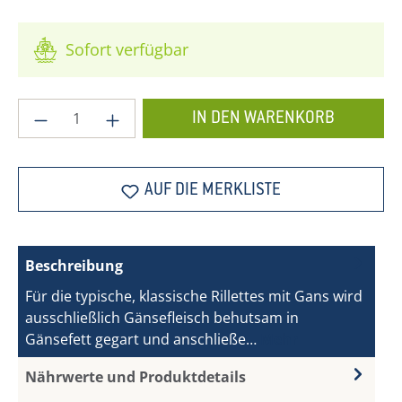
Sofort verfügbar
Produkt Anzahl: Gib den gewünschten Wer
IN DEN WARENKORB
AUF DIE MERKLISTE
Beschreibung
Für die typische, klassische Rillettes mit Gans wird
ausschließlich Gänsefleisch behutsam in
Gänsefett gegart und anschließe…
Mehr
Nährwerte und Produktdetails