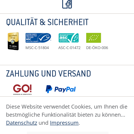
QUALITÄT & SICHERHEIT
MSC-C-51804
ASC-C-01472
DE-ÖKO-006
ZAHLUNG UND VERSAND
Diese Website verwendet Cookies, um Ihnen die
bestmögliche Funktionalität bieten zu können...
Datenschutz
Impressum
Widerruf
Datenschutz
und
Impressum
.
Widerrufsformular
AGB
Zahlung
Versand