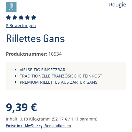
Rougie
Durchschnittliche Bewertung von 4.38 von 5 Stern
8 Bewertungen
Rillettes Gans
Produktnummer:
10534
VIELSEITIG EINSETZBAR
TRADITIONELLE FRANZÖSISCHE FEINKOST
PREMIUM RILLETTES AUS ZARTER GANS
Regulärer Preis:
9,39 €
Inhalt:
0.18 Kilogramm
(52,17 € / 1 Kilogramm)
Preise inkl. MwSt. zzgl. Versandkosten