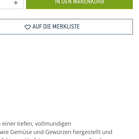
 Anzahl: Gib den gewünschten Wert ein o
IN DEN WARENKORB
AUF DIE MERKLISTE
 einer tiefen, vollmundigen
n wie Gemüse und Gewürzen hergestellt und