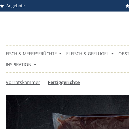
Angebote
m Hauptinhalt springen
Zur Suche springen
Zur Hauptnavigation springen
FISCH & MEERESFRÜCHTE
FLEISCH & GEFLÜGEL
OBST
INSPIRATION
|
Vorratskammer
Fertiggerichte
Bildergalerie überspringen