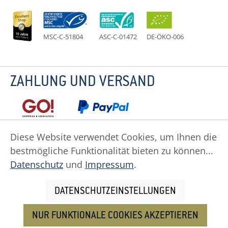
MSC-C-51804
ASC-C-01472
DE-ÖKO-006
ZAHLUNG UND VERSAND
Diese Website verwendet Cookies, um Ihnen die
bestmögliche Funktionalität bieten zu können...
Datenschutz
Impressum
Widerruf
Datenschutz
und
Impressum
.
Widerrufsformular
AGB
Zahlung
Versand
Cookie Einstellungen
DATENSCHUTZEINSTELLUNGEN
NUR FUNKTIONALE COOKIES AKZEPTIEREN
Alle Preise inkl. gesetzl. Mehrwertsteuer zzgl.