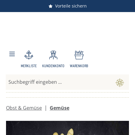
Versandkostenfrei ab 150 €
Vorteile sichern
Zum Hauptinhalt springen
MERKLISTE
KUNDENKONTO
WARENKORB
|
Obst & Gemüse
Gemüse
Bildergalerie überspringen