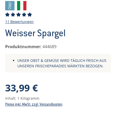
Durchschnittliche Bewertung von 4.82 von 5 Stern
11 Bewertungen
Weisser Spargel
Produktnummer:
444689
UNSER OBST & GEMÜSE WIRD TÄGLICH FRISCH AUS
UNSEREN FRISCHEPARADIES MÄRKTEN BEZOGEN.
Regulärer Preis:
33,99 €
Inhalt:
1 Kilogramm
Preise inkl. MwSt. zzgl. Versandkosten