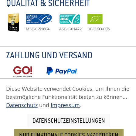
QUALITÄT & SICHERHEIT
MSC-C-51804
ASC-C-01472
DE-ÖKO-006
ZAHLUNG UND VERSAND
Diese Website verwendet Cookies, um Ihnen die
bestmögliche Funktionalität bieten zu können...
Datenschutz
Impressum
Widerruf
Datenschutz
und
Impressum
.
Widerrufsformular
AGB
Zahlung
Versand
Cookie Einstellungen
DATENSCHUTZEINSTELLUNGEN
NUR FUNKTIONALE COOKIES AKZEPTIEREN