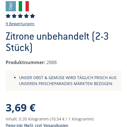
Durchschnittliche Bewertung von 5 von 5 Sternen
9 Bewertungen
Zitrone unbehandelt (2-3
Stück)
Produktnummer:
2888
UNSER OBST & GEMÜSE WIRD TÄGLICH FRISCH AUS
UNSEREN FRISCHEPARADIES MÄRKTEN BEZOGEN.
Regulärer Preis:
3,69 €
Inhalt:
0.35 Kilogramm
(10,54 € / 1 Kilogramm)
Preise inkl. MwSt. zzgl. Versandkosten