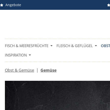
Angebote
m Hauptinhalt springen
Zur Suche springen
Zur Hauptnavigation springen
FISCH & MEERESFRÜCHTE
FLEISCH & GEFLÜGEL
OBST
INSPIRATION
|
Obst & Gemüse
Gemüse
Bildergalerie überspringen