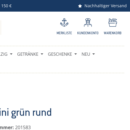
 150 €
Nachhaltiger Versand
MERKLISTE
KUNDENKONTO
WARENKORB
ZIG
GETRÄNKE
GESCHENKE
NEU
ni grün rund
ummer:
201583