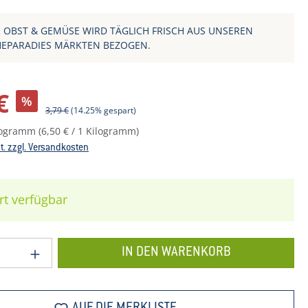
 OBST & GEMÜSE WIRD TÄGLICH FRISCH AUS UNSEREN
HEPARADIES MÄRKTEN BEZOGEN.
eis:
€
%
Regulärer Preis:
3,79 €
(14.25% gespart)
ilogramm
(6,50 € / 1 Kilogramm)
St. zzgl. Versandkosten
rt verfügbar
 Anzahl: Gib den gewünschten Wert ein o
IN DEN WARENKORB