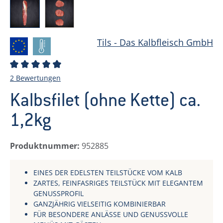
Tils - Das Kalbfleisch GmbH
Durchschnittliche Bewertung von 4.5 von 5 Sterne
2 Bewertungen
Kalbsfilet (ohne Kette) ca.
1,2kg
Produktnummer:
952885
EINES DER EDELSTEN TEILSTÜCKE VOM KALB
ZARTES, FEINFASRIGES TEILSTÜCK MIT ELEGANTEM
GENUSSPROFIL
GANZJÄHRIG VIELSEITIG KOMBINIERBAR
FÜR BESONDERE ANLÄSSE UND GENUSSVOLLE