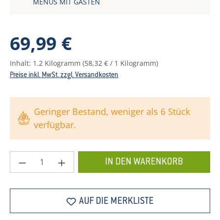
MENÜS MIT GÄSTEN
Regulärer Preis:
69,99 €
Inhalt:
1.2 Kilogramm
(58,32 € / 1 Kilogramm)
Preise inkl. MwSt. zzgl. Versandkosten
Geringer Bestand, weniger als 6 Stück
verfügbar.
Produkt Anzahl: Gib den gewünschten Wer
IN DEN WARENKORB
AUF DIE MERKLISTE