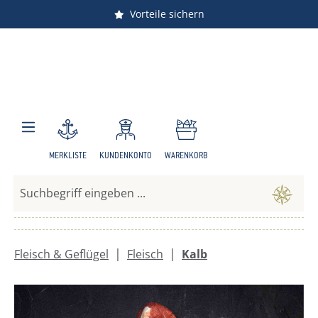
Versandkostenfrei ab 150 €
Vorteile sichern
Zum Hauptinhalt springen
MERKLISTE
KUNDENKONTO
WARENKORB
|
|
Fleisch & Geflügel
Fleisch
Kalb
Bildergalerie überspringen