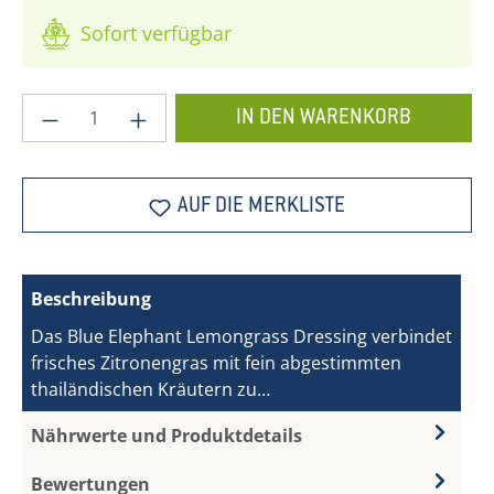
Sofort verfügbar
Produkt Anzahl: Gib den gewünschten Wer
IN DEN WARENKORB
AUF DIE MERKLISTE
Beschreibung
Das Blue Elephant Lemongrass Dressing verbindet
frisches Zitronengras mit fein abgestimmten
thailändischen Kräutern zu…
Mehr
Nährwerte und Produktdetails
Bewertungen