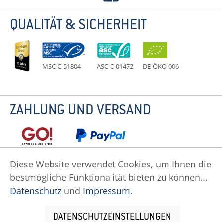
QUALITÄT & SICHERHEIT
MSC-C-51804
ASC-C-01472
DE-ÖKO-006
ZAHLUNG UND VERSAND
Diese Website verwendet Cookies, um Ihnen die
bestmögliche Funktionalität bieten zu können...
Datenschutz
Impressum
Widerruf
Datenschutz
und
Impressum
.
Widerrufsformular
AGB
Zahlung
Versand
Cookie Einstellungen
DATENSCHUTZEINSTELLUNGEN