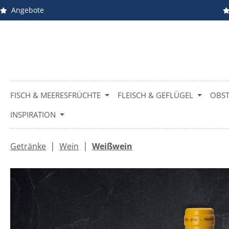
Angebote
m Hauptinhalt springen
Zur Suche springen
Zur Hauptnavigation springen
FISCH & MEERESFRÜCHTE
FLEISCH & GEFLÜGEL
OBST
INSPIRATION
|
|
Getränke
Wein
Weißwein
Bildergalerie überspringen