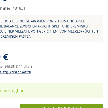
ummer:
481831
HE UND LEBENDIGE AROMEN VON ZITRUS UND APFEL
E BALANCE ZWISCHEN FRUCHTIGKEIT UND CREMIGKEIT
 ZU EINER VIELZAHL VON GERICHTEN, VON MEERESFRÜCHTEN
U CREMIGEN PASTEN
reis:
 €
iter
(46,65 € / 1 Liter)
St. zzgl. Versandkosten
rt verfügbar
 Anzahl: Gib den gewünschten Wert ein o