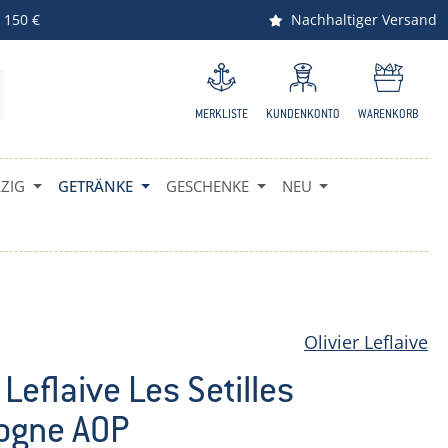
 150 €
Nachhaltiger Versand
MERKLISTE
KUNDENKONTO
WARENKORB
IG
GETRÄNKE
GESCHENKE
NEU
Olivier Leflaive
r Leflaive Les Setilles
ogne AOP