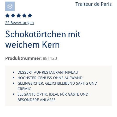
Traiteur de Paris
Durchschnittliche Bewertung von 4.91 von 5 Stern
22 Bewertungen
Schokotörtchen mit
weichem Kern
Produktnummer:
881123
DESSERT AUF RESTAURANTNIVEAU
HÖCHSTER GENUSS OHNE AUFWAND
GELINGSICHER, GLEICHBLEIBEND SAFTIG UND
CREMIG
ELEGANTE OPTIK, IDEAL FÜR GÄSTE UND
BESONDERE ANLÄSSE