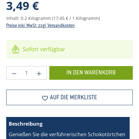
Regulärer Preis:
3,49 €
Inhalt:
0.2 Kilogramm
(17,45 € / 1 Kilogramm)
Preise inkl. MwSt. zzgl. Versandkosten
Sofort verfügbar
Produkt Anzahl: Gib den gewünschten Wer
IN DEN WARENKORB
AUF DIE MERKLISTE
Beschreibung
Genießen Sie die verführerischen Schokotörtchen