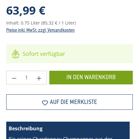
Regulärer Preis:
63,99 €
Inhalt:
0.75 Liter
(85,32 € / 1 Liter)
Preise inkl. MwSt. zzgl. Versandkosten
Sofort verfügbar
Produkt Anzahl: Gib den gewünschten Wer
IN DEN WARENKORB
AUF DIE MERKLISTE
Beschreibung