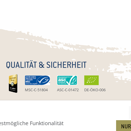
QUALITÄT & SICHERHEIT
MSC-C-51804
ASC-C-01472
DE-ÖKO-006
stmögliche Funktionalität
um
Widerruf
Widerrufsformular
AGB
Zahlung
Versa
NUR