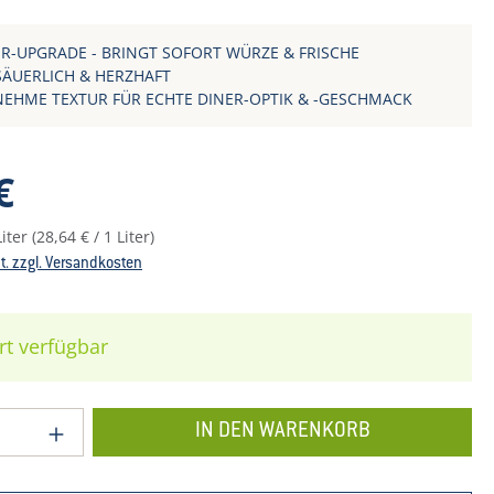
R-UPGRADE - BRINGT SOFORT WÜRZE & FRISCHE
SÄUERLICH & HERZHAFT
EHME TEXTUR FÜR ECHTE DINER-OPTIK & -GESCHMACK
reis:
€
Liter
(28,64 € / 1 Liter)
St. zzgl. Versandkosten
rt verfügbar
 Anzahl: Gib den gewünschten Wert ein o
IN DEN WARENKORB