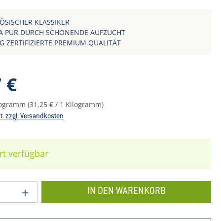
ÖSISCHER KLASSIKER
 PUR DURCH SCHONENDE AUFZUCHT
G ZERTIFIZIERTE PREMIUM QUALITÄT
reis:
 €
ilogramm
(31,25 € / 1 Kilogramm)
St. zzgl. Versandkosten
rt verfügbar
 Anzahl: Gib den gewünschten Wert ein o
IN DEN WARENKORB