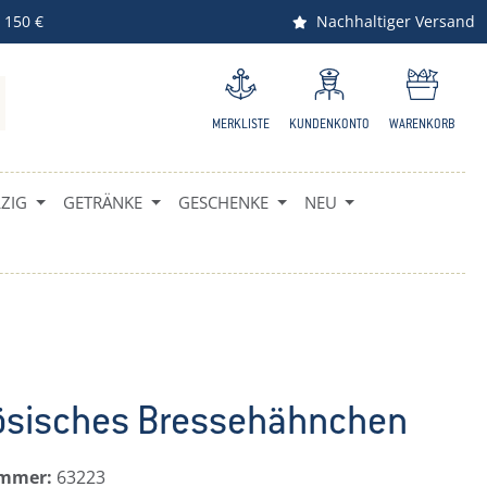
 150 €
Nachhaltiger Versand
MERKLISTE
KUNDENKONTO
WARENKORB
IG
GETRÄNKE
GESCHENKE
NEU
ösisches Bressehähnchen
ummer:
63223