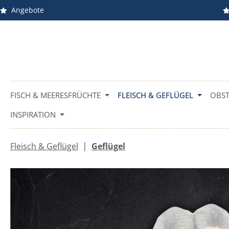
Angebote
m Hauptinhalt springen
Zur Suche springen
Zur Hauptnavigation springen
FISCH & MEERESFRÜCHTE
FLEISCH & GEFLÜGEL
OBST
INSPIRATION
|
Fleisch & Geflügel
Geflügel
Bildergalerie überspringen