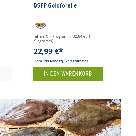
ertung von 4 von 5 Sternen
Durchschnittliche Bewertung von 5 von 
Durc
QSFP Goldforelle
QSFP
Inhalt:
0.7 Kilogramm
(32,84 € / 1
Inhalt
Kilogramm)
Kilogr
22,99 €*
14,
Preise inkl. MwSt. zzgl. Versandkosten
Preise i
IN DEN WARENKORB