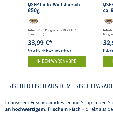
Durchschnittliche Bewertung von 5 von 
Durc
QSFP Cadiz Wolfsbarsch
QSFP
850g
ca. 
Inhalt:
0.85 Kilogramm
(39,99 € / 1
Inhalt
Kilogramm)
Kilogr
33,99 €*
32,
Preise inkl. MwSt. zzgl. Versandkosten
Preise i
IN DEN WARENKORB
FRISCHER FISCH AUS DEM FRISCHEPARAD
In unserem Frischeparadies Online-Shop finden Si
an hochwertigem
,
frischem Fisch
– direkt aus d