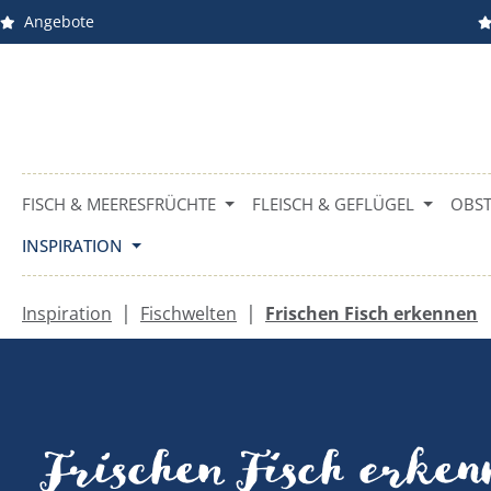
Angebote
m Hauptinhalt springen
Zur Suche springen
Zur Hauptnavigation springen
FISCH & MEERESFRÜCHTE
FLEISCH & GEFLÜGEL
OBST
INSPIRATION
|
|
Inspiration
Fischwelten
Frischen Fisch erkennen
Frischen Fisch erke