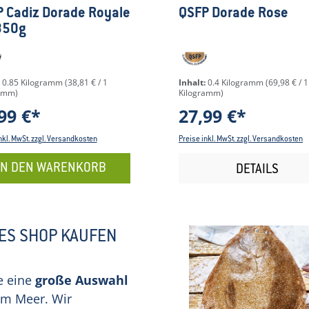
5 Sternen
hschnittliche Bewertung von 5 von 5 Sternen
Durchschnittliche Bew
 Cadiz Dorade Royale
QSFP Dorade Rose
850g
:
0.85 Kilogramm
(38,81 € / 1
Inhalt:
0.4 Kilogramm
(69,98 € / 1
amm)
Kilogramm)
99 €*
27,99 €*
nkl. MwSt. zzgl. Versandkosten
Preise inkl. MwSt. zzgl. Versandkosten
IN DEN WARENKORB
DETAILS
IES SHOP KAUFEN
e eine
große Auswahl
em Meer. Wir