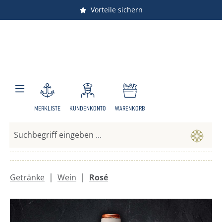
Versandkostenfrei ab 150 €
Vorteile sichern
Zum Hauptinhalt springen
MERKLISTE
KUNDENKONTO
WARENKORB
|
|
Getränke
Wein
Rosé
Bildergalerie überspringen