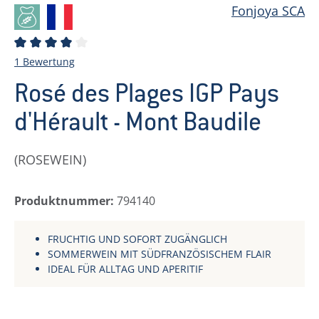
Fonjoya SCA
Durchschnittliche Bewertung von 4 von 5 Sternen
1 Bewertung
Rosé des Plages IGP Pays
d'Hérault - Mont Baudile
(ROSEWEIN)
Produktnummer:
794140
FRUCHTIG UND SOFORT ZUGÄNGLICH
SOMMERWEIN MIT SÜDFRANZÖSISCHEM FLAIR
IDEAL FÜR ALLTAG UND APERITIF
Regulärer Preis: