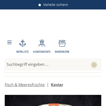
Versandkostenfrei ab 150 €
Vorteile sichern
Zum Hauptinhalt springen
MERKLISTE
KUNDENKONTO
WARENKORB
|
Fisch & Meeresfrüchte
Kaviar
Bildergalerie überspringen