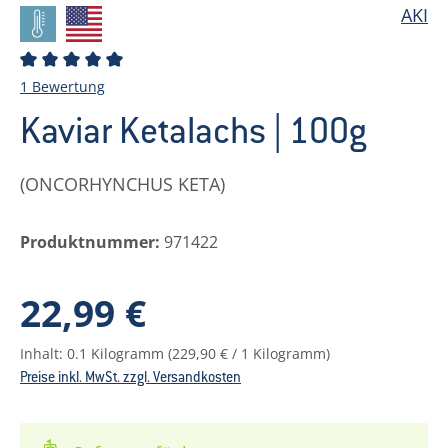
AKI
Durchschnittliche Bewertung von 5 von 5 Sternen
1 Bewertung
Kaviar Ketalachs | 100g
(ONCORHYNCHUS KETA)
Produktnummer:
971422
Regulärer Preis:
22,99 €
Inhalt:
0.1 Kilogramm
(229,90 € / 1 Kilogramm)
Preise inkl. MwSt. zzgl. Versandkosten