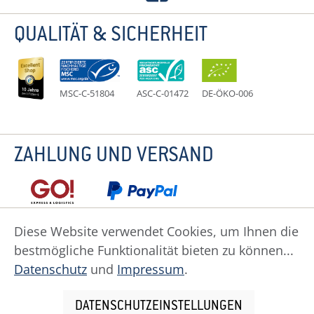
QUALITÄT & SICHERHEIT
MSC-C-51804
ASC-C-01472
DE-ÖKO-006
ZAHLUNG UND VERSAND
Diese Website verwendet Cookies, um Ihnen die
bestmögliche Funktionalität bieten zu können...
Datenschutz
Impressum
Widerruf
Datenschutz
und
Impressum
.
Widerrufsformular
AGB
Zahlung
Versand
Cookie Einstellungen
DATENSCHUTZEINSTELLUNGEN