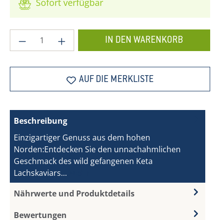
Sofort verfügbar
Produkt Anzahl: Gib den gewünschten Wer
IN DEN WARENKORB
AUF DIE MERKLISTE
Beschreibung
Einzigartiger Genuss aus dem hohen
Norden:Entdecken Sie den unnachahmlichen
Geschmack des wild gefangenen Keta
Lachskaviars…
Mehr
Nährwerte und Produktdetails
Bewertungen